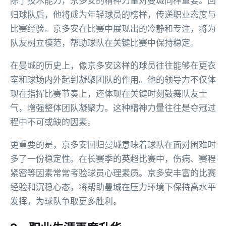
除了技术能力，京多安的精神力量对曼城同样重要。回
归球队后，他将成为年轻球员的榜样，传递职业态度与
比赛经验。京多安在比赛中展现出的冷静和专注，将为
队友树立模范，帮助球队在关键比赛中保持稳定。
在曼城的历史上，像京多安这样的球员往往能够在更衣
室和球场内外起到凝聚团队的作用。他的领导力不仅体
现在指挥比赛节奏上，还体现在关键时刻鼓舞队友士
气，增强整体团队凝聚力。这种精神力量往往是夺冠过
程中不可或缺的因素。
更重要的是，京多安回归曼城意味着球队在面对困难时
多了一份稳定性。在长赛季的英超比赛中，伤病、赛程
紧密等因素常常考验球员心理素质。京多安丰富的比赛
经验和沉稳心态，将帮助曼城在压力环境下保持高水平
发挥，为球队争取更多胜利。