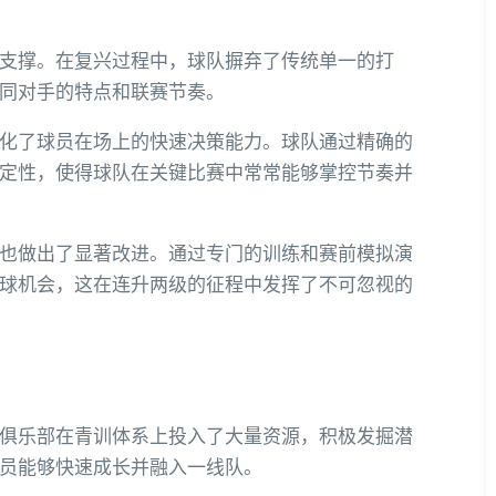
支撑。在复兴过程中，球队摒弃了传统单一的打
同对手的特点和联赛节奏。
化了球员在场上的快速决策能力。球队通过精确的
定性，使得球队在关键比赛中常常能够掌控节奏并
也做出了显著改进。通过专门的训练和赛前模拟演
球机会，这在连升两级的征程中发挥了不可忽视的
俱乐部在青训体系上投入了大量资源，积极发掘潜
员能够快速成长并融入一线队。