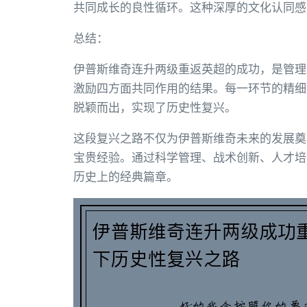
共同成长的良性循环。这种深厚的文化认同感
总结：
伊普斯维奇连升两级重返英超的成功，是管理
激励四方面共同作用的结果。每一环节的精细
脱颖而出，实现了历史性复兴。
这段复兴之路不仅为伊普斯维奇未来的发展奠
宝贵经验。通过科学管理、战术创新、人才培
历史上的经典篇章。