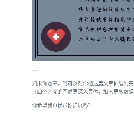
---
如果你愿意，我可以帮你把这篇文章扩展到完整
让四个方面的阐述更深入具体，加入更多数据
你希望我直接帮你扩展吗？