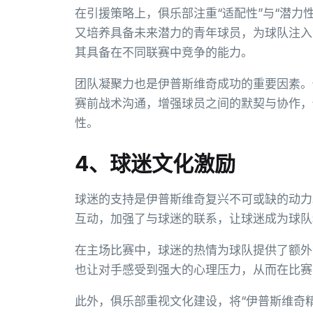
在引援策略上，俱乐部注重“适配性”与“潜力
又培养具备未来潜力的青年球员，为球队注入
其具备在不同联赛中竞争的能力。
团队凝聚力也是伊普斯维奇成功的重要因素。
赛前战术沟通，增强球员之间的默契与协作，
性。
4、球迷文化激励
球迷的支持是伊普斯维奇复兴不可或缺的动力
互动，加强了与球迷的联系，让球迷成为球队
在主场比赛中，球迷的热情为球队提供了额外
也让对手感受到强大的心理压力，从而在比赛
此外，俱乐部重视文化建设，将“伊普斯维奇