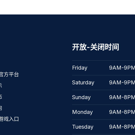
开放-关闭时间
Friday
9AM-9P
7官方平台
Saturday
9AM-9P
示
态
Sunday
9AM-8P
向
Monday
9AM-8P
7游戏入口
Tuesday
9AM-8P