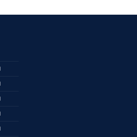
M
M
M
M
M