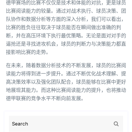
德甲赛场的比赛不仅仅是技术和体能的对抗，更是球员
比赛阅读能力的较量。通过对战术执行、球员决策、团
队协作和数据分析等方面的深入分析，我们可以看出，
比赛的胜负往往取决于球员能否在瞬间做出准确的判
断，并在高压环境下执行最优策略。无论是面对对手的
逼抢还是寻找进攻机会，球员的判断力与决策能力都直
接影响比赛的走势。
在未来，随着数据分析技术的不断发展，球员的比赛阅
读能力将得到进一步提升。通过不断优化战术理解、提
高决策效率以及强化团队配合，球员能够在比赛中更好
地展现其能力。而这种比赛阅读能力的提升，也将推动
德甲联赛的竞争水平不断向前发展。