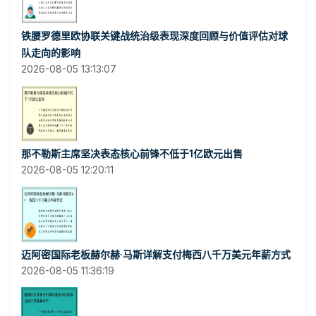
铁腰罗德里欧协联关键战统治级表现深度回顾与价值评估对球
队走向的影响
2026-08-05 13:13:07
那不勒斯主席坚决表态核心前锋不低于1亿欧元出售
2026-08-05 12:20:11
迈阿密国际老板赫尔赫·马斯详解支付梅西八千万美元年薪方式
2026-08-05 11:36:19