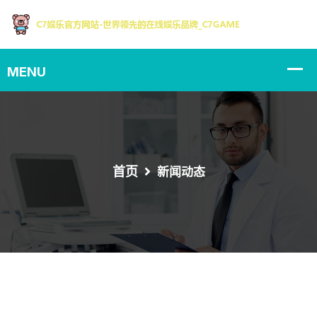
首页
新闻动态