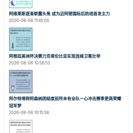
阿维莱斯逐渐崭露头角 成为迈阿密国际后防线首发主力
2026-08-06 11:45:05
阿根廷美洲杯决赛力克哥伦比亚实现连续卫冕壮举
2026-08-06 10:58:53
阿尔特塔称阿森纳团结度前所未有全队一心冲击赛季更高荣耀
冠军梦
2026-08-06 10:15:58