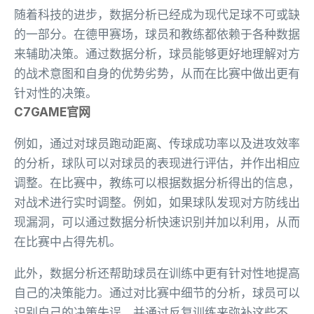
随着科技的进步，数据分析已经成为现代足球不可或缺
的一部分。在德甲赛场，球员和教练都依赖于各种数据
来辅助决策。通过数据分析，球员能够更好地理解对方
的战术意图和自身的优势劣势，从而在比赛中做出更有
针对性的决策。
C7GAME官网
例如，通过对球员跑动距离、传球成功率以及进攻效率
的分析，球队可以对球员的表现进行评估，并作出相应
调整。在比赛中，教练可以根据数据分析得出的信息，
对战术进行实时调整。例如，如果球队发现对方防线出
现漏洞，可以通过数据分析快速识别并加以利用，从而
在比赛中占得先机。
此外，数据分析还帮助球员在训练中更有针对性地提高
自己的决策能力。通过对比赛中细节的分析，球员可以
识别自己的决策失误，并通过反复训练来弥补这些不