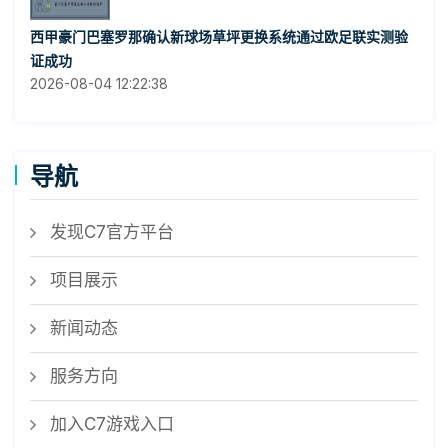
西甲豪门巴塞罗那确认新球场草坪更换系统通过欧足联实测验
证成功
2026-08-04 12:22:38
导航
发现C7官方平台
项目展示
新闻动态
服务方向
加入C7游戏入口