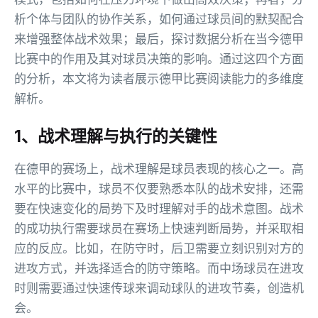
析个体与团队的协作关系，如何通过球员间的默契配合
来增强整体战术效果；最后，探讨数据分析在当今德甲
比赛中的作用及其对球员决策的影响。通过这四个方面
的分析，本文将为读者展示德甲比赛阅读能力的多维度
解析。
1、战术理解与执行的关键性
在德甲的赛场上，战术理解是球员表现的核心之一。高
水平的比赛中，球员不仅要熟悉本队的战术安排，还需
要在快速变化的局势下及时理解对手的战术意图。战术
的成功执行需要球员在赛场上快速判断局势，并采取相
应的反应。比如，在防守时，后卫需要立刻识别对方的
进攻方式，并选择适合的防守策略。而中场球员在进攻
时则需要通过快速传球来调动球队的进攻节奏，创造机
会。