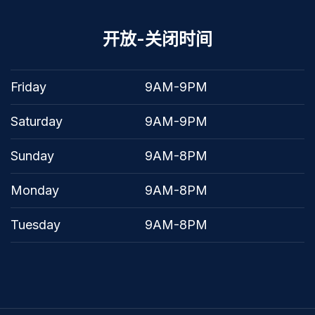
开放-关闭时间
Friday
9AM-9PM
Saturday
9AM-9PM
Sunday
9AM-8PM
Monday
9AM-8PM
Tuesday
9AM-8PM