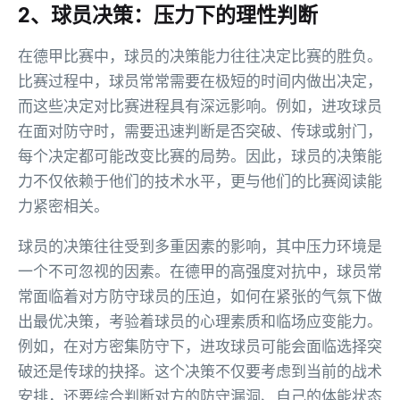
2、球员决策：压力下的理性判断
在德甲比赛中，球员的决策能力往往决定比赛的胜负。
比赛过程中，球员常常需要在极短的时间内做出决定，
而这些决定对比赛进程具有深远影响。例如，进攻球员
在面对防守时，需要迅速判断是否突破、传球或射门，
每个决定都可能改变比赛的局势。因此，球员的决策能
力不仅依赖于他们的技术水平，更与他们的比赛阅读能
力紧密相关。
球员的决策往往受到多重因素的影响，其中压力环境是
一个不可忽视的因素。在德甲的高强度对抗中，球员常
常面临着对方防守球员的压迫，如何在紧张的气氛下做
出最优决策，考验着球员的心理素质和临场应变能力。
例如，在对方密集防守下，进攻球员可能会面临选择突
破还是传球的抉择。这个决策不仅要考虑到当前的战术
安排，还要综合判断对方的防守漏洞、自己的体能状态