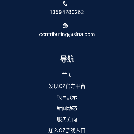
13594780262
contributing@sina.com
导航
首页
发现C7官方平台
项目展示
新闻动态
服务方向
加入C7游戏入口