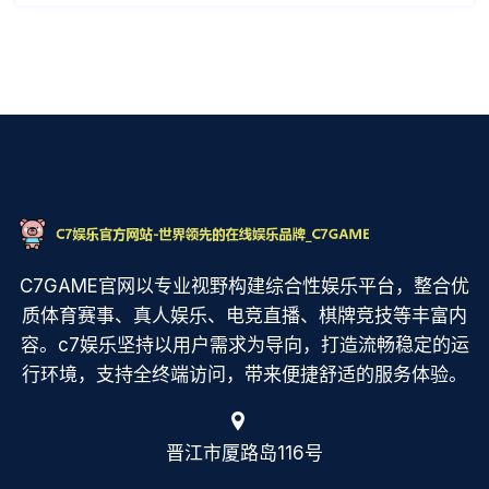
C7GAME官网以专业视野构建综合性娱乐平台，整合优
质体育赛事、真人娱乐、电竞直播、棋牌竞技等丰富内
容。c7娱乐坚持以用户需求为导向，打造流畅稳定的运
行环境，支持全终端访问，带来便捷舒适的服务体验。
晋江市厦路岛116号