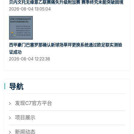
贝内文托无缘意乙联赛痛失升级附加赛 赛季终究未能突破困境
2026-08-04 13:05:04
西甲豪门巴塞罗那确认新球场草坪更换系统通过欧足联实测验
证成功
2026-08-04 12:22:38
导航
发现C7官方平台
项目展示
新闻动态