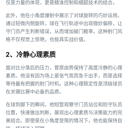
仅是力量的体现，更是精准控制和细腻技术的结合。
此外，他在小角度爆射中展示了对球旋转的巧妙运用。
通过轻微内侧旋转，球在飞行轨迹中出现微妙偏移，让
守门员产生判断错误，从而增加破门概率。这种射门风
格不仅视觉上惊艳，也极具实战价值。
2、冷静心理素质
面对比分落后的压力，菅原由势保持了高度冷静的心理
素质。他没有因为场上紧张气氛而急于出手，而是选择
等待最有把握的射门时机。这种心理稳定性是顶级球员
在关键比赛中必备的品质。
在球到脚下的瞬间，他短暂观察守门员站位和防守队员
位置，快速做出判断，展现出心理素质与决策能力的完
美结合。即使是在小角度受限的情况下，他也能保持自