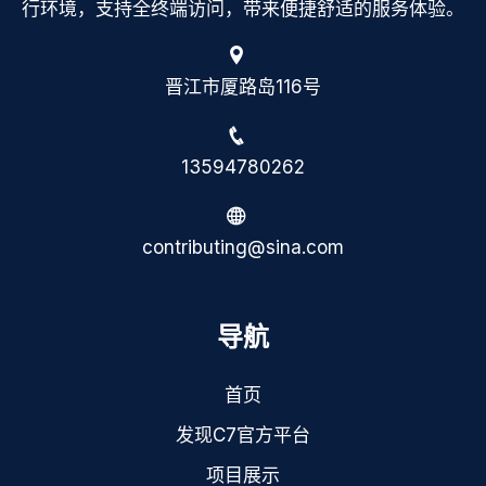
行环境，支持全终端访问，带来便捷舒适的服务体验。
晋江市厦路岛116号
13594780262
contributing@sina.com
导航
首页
发现C7官方平台
项目展示