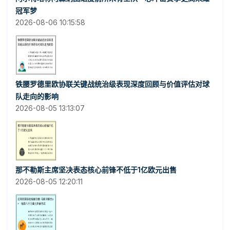
冠军梦
2026-08-06 10:15:58
铁腰罗德里欧协联关键战统治级表现深度回顾与价值评估对球
队走向的影响
2026-08-05 13:13:07
那不勒斯主席坚决表态核心前锋不低于1亿欧元出售
2026-08-05 12:20:11