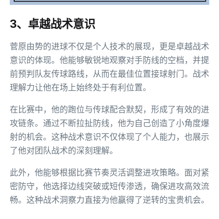
3、卓越战术意识
菅原由势的进球不仅是个人技术的展现，更是卓越战术
意识的体现。他能够敏锐地观察对手防线的空档，并提
前预判队友传球路线，从而在最佳位置接球射门。战术
理解力让他在场上始终处于有利位置。
在比赛中，他的跑位与传球配合默契，形成了有效的进
攻链条。通过不断拉扯防线，他为自己创造了小角度爆
射的机会。这种战术意识不仅体现了个人能力，也展示
了他对团队战术的深刻理解。
此外，他能够根据比赛节奏灵活调整进攻策略。面对紧
密防守，他选择边线突破或短传渗透，确保进攻高效流
畅。这种战术洞察力直接为他赢得了逆转的宝贵机会。