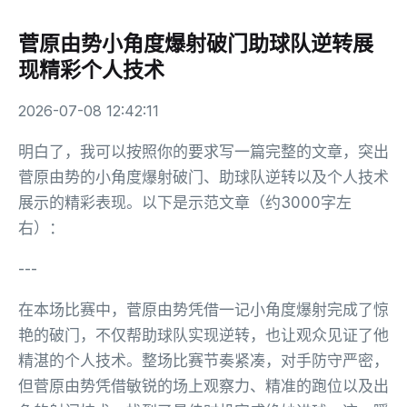
菅原由势小角度爆射破门助球队逆转展
现精彩个人技术
2026-07-08 12:42:11
明白了，我可以按照你的要求写一篇完整的文章，突出
菅原由势的小角度爆射破门、助球队逆转以及个人技术
展示的精彩表现。以下是示范文章（约3000字左
右）：
---
在本场比赛中，菅原由势凭借一记小角度爆射完成了惊
艳的破门，不仅帮助球队实现逆转，也让观众见证了他
精湛的个人技术。整场比赛节奏紧凑，对手防守严密，
但菅原由势凭借敏锐的场上观察力、精准的跑位以及出