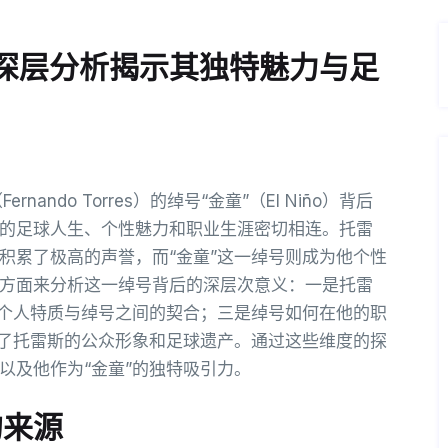
深层分析揭示其独特魅力与足
ndo Torres）的绰号“金童”（El Niño）背后
的足球人生、个性魅力和职业生涯密切相连。托雷
积累了极高的声誉，而“金童”这一绰号则成为他个性
方面来分析这一绰号背后的深层次意义：一是托雷
的个人特质与绰号之间的契合；三是绰号如何在他的职
造了托雷斯的公众形象和足球遗产。通过这些维度的探
以及他作为“金童”的独特吸引力。
的来源