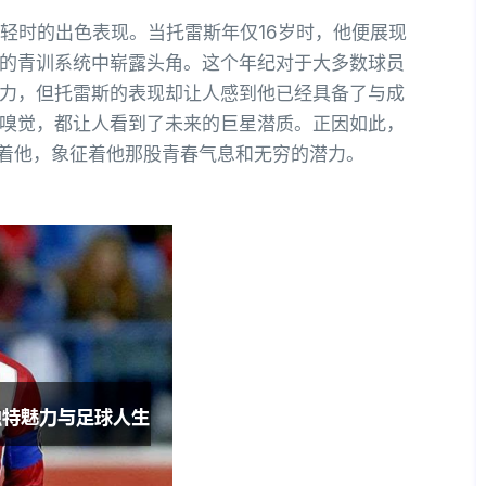
年轻时的出色表现。当托雷斯年仅16岁时，他便展现
的青训系统中崭露头角。这个年纪对于大多数球员
力，但托雷斯的表现却让人感到他已经具备了与成
嗅觉，都让人看到了未来的巨星潜质。正因如此，
随着他，象征着他那股青春气息和无穷的潜力。