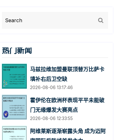
热门新闻
马兹拉维加盟曼联顶替万比萨卡
填补右后卫空缺
2026-08-06 13:17:46
霍伊伦在欧洲杯表现平平未能破
门无缘爆发大赛亮点
2026-08-06 12:33:55
阿维莱斯逐渐崭露头角 成为迈阿