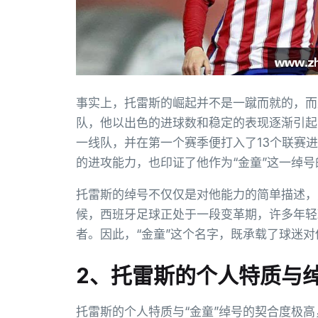
事实上，托雷斯的崛起并不是一蹴而就的，而
队，他以出色的进球数和稳定的表现逐渐引起
一线队，并在第一个赛季便打入了13个联赛
的进攻能力，也印证了他作为“金童”这一绰
托雷斯的绰号不仅仅是对他能力的简单描述，
候，西班牙足球正处于一段变革期，许多年轻
者。因此，“金童”这个名字，既承载了球迷
2、托雷斯的个人特质与
托雷斯的个人特质与“金童”绰号的契合度极