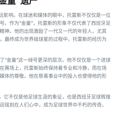
金童”遗产
深远影响。在球迷和媒体的眼中，托雷斯不仅仅是一位
号。作为“金童”，托雷斯的形象不仅代表了西班牙足
精神。他的出现激励了一代又一代的年轻人，尤其
，最终成为世界级球星的过程中，托雷斯的经历为
了“金童”这一绰号更深的层次。他不仅仅是一个进球
在赛场上，托雷斯始终保持着专业和冷静，而在场
媒体的尊敬。他在慈善事业中的投入也使得他的形
世，它不仅是他足球生涯的象征，也是西班牙足球辉煌
远铭刻在人们心中，成为足球世界中不朽的传奇。