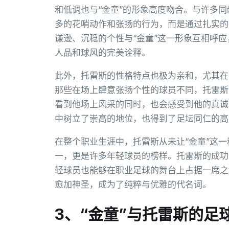
和低调也与“金童”的形象高度吻合。与许多
多的花哨动作和张扬的行为，而是通过扎实的
谦逊、沉稳的个性与“金童”这一形象互相呼
人品和球风的完美诠释。
此外，托雷斯的性格特点也极为亲和，尤其在
那些在场上肆意张扬个性的球员不同，托雷斯
看到他场上风采的同时，也会感受到他的真诚
中树立了崇高的地位，也得到了足坛同仁的高
在整个职业生涯中，托雷斯从未让“金童”这
一，更是许多年轻球员的榜样。托雷斯的成功
轻球员也能够在职业足球的舞台上占据一席之
愈加神圣，成为了纯粹与优雅的代名词。
3、“金童”与托雷斯的足