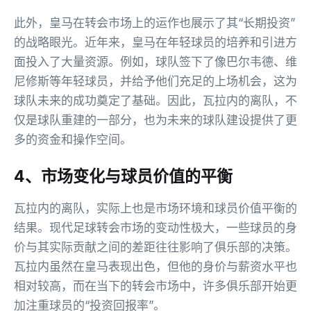
此外，皇马在转会市场上的运作也展示了其“长期投资”
的战略眼光。近年来，皇马在年轻球员的培养和引进方
面投入了大量资源。例如，球队签下了像巴尔韦德、维
尼修斯等年轻球员，并给予他们充足的上场机会，这为
球队未来的成功奠定了基础。因此，瓦拉内的离队，不
仅是球队重建的一部分，也为未来的球队建设提供了更
多的资金和操作空间。
4、市场变化与球员价值的平衡
瓦拉内的离队，实际上也是市场环境和球员价值平衡的
结果。现代足球转会市场的变动性极大，一些球员的身
价与其实际贡献之间的差距往往影响了俱乐部的决策。
瓦拉内虽然在皇马表现出色，但他的身价与薪资水平也
相对较高，而在当下的转会市场中，许多俱乐部开始更
加注重球员的“投资回报率”。