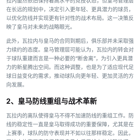
拉内虽然依旧保持着高水平的竞技状态，但皇马管理层
在长远的规划中，决定引入更年轻、更具潜力的球员，
以优化防线并实现更有针对性的战术布局。这一决策反
映了皇马对未来的战略眼光。
此外，瓦拉内与皇马的合同到期后，俱乐部并未采取强
力续约的态度。皇马管理层可能认为，瓦拉内的转会对
于球队重建而言是一种必要的“断舍离”，为引入更具潜
力的新星腾出空间。而这种调整，也是为了适应现代足
球日益变化的需求，推动球队向更年轻、更加灵活的方
向发展。
2、皇马防线重组与战术革新
瓦拉内的离队使得皇马不得不加速防线的重组工作。防
线的稳定性一直是皇马取得成功的重要保障，尤其是在
上赛季，球队的防守表现并不如以往那样稳定。因此，