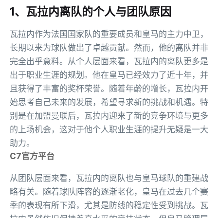
1、瓦拉内离队的个人与团队原因
瓦拉内作为法国国家队的重要成员和皇马的主力中卫，
长期以来为球队做出了卓越贡献。然而，他的离队并非
完全出乎意料。从个人层面来看，瓦拉内的离队更多是
出于职业生涯的规划。他在皇马已经效力了近十年，并
且获得了丰富的奖杯荣誉。随着年龄的增长，瓦拉内开
始思考自己未来的发展，希望寻求新的挑战和机遇。特
别是在加盟曼联后，瓦拉内迎来了新的竞争环境与更多
的上场机会，这对于他个人职业生涯的提升无疑是一大
助力。
C7官方平台
从团队层面来看，瓦拉内的离队也与皇马球队的重建战
略有关。随着球队阵容的逐渐老化，皇马在过去几个赛
季的表现有所下滑，尤其是防线的稳定性受到挑战。瓦