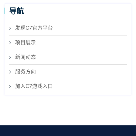
导航
发现C7官方平台
项目展示
新闻动态
服务方向
加入C7游戏入口