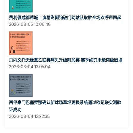
费利佩成都蓉城上演精彩倒钩破门助球队取胜全场欢呼声四起
2026-08-05 10:06:48
贝内文托无缘意乙联赛痛失升级附加赛 赛季终究未能突破困境
2026-08-04 13:05:04
西甲豪门巴塞罗那确认新球场草坪更换系统通过欧足联实测验
证成功
2026-08-04 12:22:38