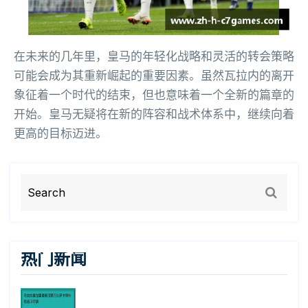
在未来的几年里，皇马的年轻化战略和灵活的转会策略
可能会成为其重新崛起的重要因素。虽然瓦拉内的离开
象征着一个时代的结束，但也意味着一个全新的篇章的
开始。皇马无疑将在新的阵容和战术体系中，继续向着
更高的目标迈进。
热门新闻