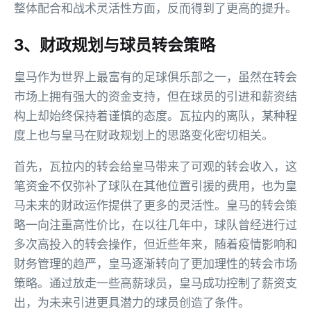
整体配合和战术灵活性方面，反而得到了更高的提升。
3、财政规划与球员转会策略
皇马作为世界上最富有的足球俱乐部之一，虽然在转会
市场上拥有强大的资金支持，但在球员的引进和薪资结
构上却始终保持着谨慎的态度。瓦拉内的离队，某种程
度上也与皇马在财政规划上的思路变化密切相关。
首先，瓦拉内的转会给皇马带来了可观的转会收入，这
笔资金不仅弥补了球队在其他位置引援的费用，也为皇
马未来的财政运作提供了更多的灵活性。皇马的转会策
略一向注重高性价比，在以往几年中，球队曾经进行过
多次高投入的转会操作，但近些年来，随着疫情影响和
财务管理的趋严，皇马逐渐转向了更加理性的转会市场
策略。通过放走一些高薪球员，皇马成功控制了薪资支
出，为未来引进更具潜力的球员创造了条件。