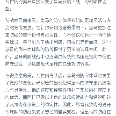
瓦拉内的离开直接促使了皇马在后卫线上的战略性调
整。
从战术层面来看，皇马的防守体系开始向更加灵活与多
变的方向发展。在新帅安切洛蒂的带领下，皇马更加注
重防线的整体协作与灵活性，而不仅仅依赖于一两个顶
尖球员。皇马引入了像米利唐、阿拉巴等新血液，这些
球员的到来为球队的防线提供了更多的选择空间。此
外，皇马的防线战术也逐渐由传统的高压逼抢向中低位
防守过渡，以适应现代足球的快速攻防转换。
值得注意的是，瓦拉内离队后，皇马的防守体系也发生
了微妙的变化。米利唐的出现使得皇马的防守更具爆发
力与灵活性，他的速度和侵略性填补了瓦拉内在速度上
的优势，而阿拉巴则以出色的球场阅读能力和经验弥补
了瓦拉内在决策上的稳定性。因此，尽管瓦拉内的离开
令球队的防线失去了曾经的坚实支柱，但皇马的防线在