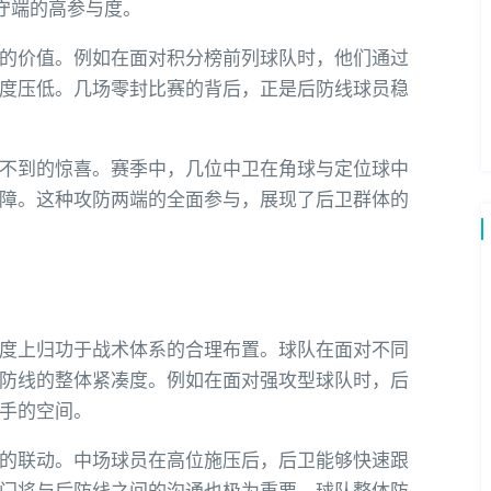
守端的高参与度。
的价值。例如在面对积分榜前列球队时，他们通过
度压低。几场零封比赛的背后，正是后防线球员稳
不到的惊喜。赛季中，几位中卫在角球与定位球中
障。这种攻防两端的全面参与，展现了后卫群体的
度上归功于战术体系的合理布置。球队在面对不同
防线的整体紧凑度。例如在面对强攻型球队时，后
手的空间。
的联动。中场球员在高位施压后，后卫能够快速跟