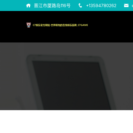
晋江市厦路岛116号
+13594780262