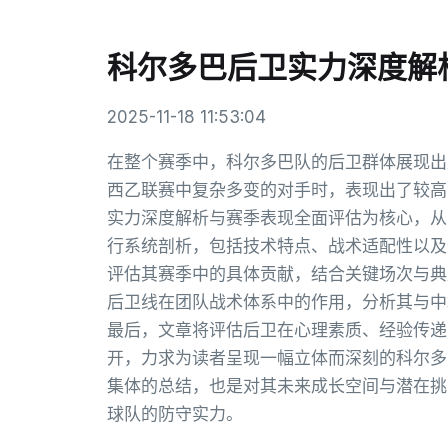
科尔多巴后卫实力深度解
2025-11-18 11:53:04
在整个赛季中，科尔多巴队的后卫群体展现出
西乙联赛中复杂多变的对手时，表现出了较高
实力深度解析与赛季表现全面评估为核心，从
行系统剖析，包括技术特点、战术适配性以及
评估其赛季中的具体贡献，结合关键场次与典
后卫线在团队战术体系中的作用，分析其与中
最后，文章将评估后卫在心理素质、经验传递
开，力求为读者呈现一幅立体而深刻的科尔多
集体的总结，也是对其未来成长空间与潜在挑
球队的防守实力。