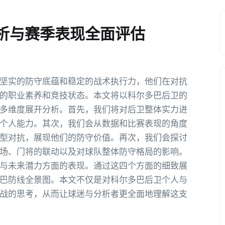
析与赛季表现全面评估
坚实的防守底蕴和稳定的战术执行力，他们在对抗
的职业素养和竞技状态。本文将以科尔多巴后卫的
多维度展开分析。首先，我们将对后卫整体实力进
个人能力。其次，我们会从数据和比赛表现的角度
型对抗，展现他们的防守价值。再次，我们会探讨
场、门将的联动以及对球队整体防守格局的影响。
与未来潜力方面的表现。通过这四个方面的细致展
巴防线全景图。本文不仅是对科尔多巴后卫个人与
战的思考，从而让球迷与分析者更全面地理解这支