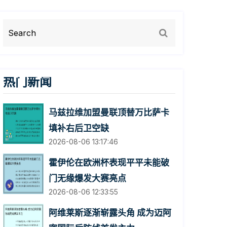
热门新闻
马兹拉维加盟曼联顶替万比萨卡
填补右后卫空缺
2026-08-06 13:17:46
霍伊伦在欧洲杯表现平平未能破
门无缘爆发大赛亮点
2026-08-06 12:33:55
阿维莱斯逐渐崭露头角 成为迈阿