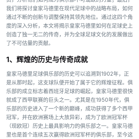
我们将探讨皇家马德里在现代足球中的战略布局，如何
通过不断的创新与调整保持其领先地位。通过这四个角
度的深入分析，本文将揭示皇家马德里如何在足球史上
创造了独一无二的传奇，并为全球足球文化的发展做出
了不可估量的贡献。
1、辉煌的历史与传奇成就
皇家马德里足球俱乐部的历史可以追溯到1902年，正
是从那时起，这支球队便开始了属于它的辉煌征程。俱
乐部的成立标志着西班牙足球的崛起，皇家马德里很快
就成了西甲联赛的巨头之一。尤其是在1950年代，俱
乐部的历史进入了一个新的巅峰，成功获得了多个西甲
冠军，并在欧洲赛场上大放异彩，成为了欧洲冠军杯
（现欧冠）历史上最具影响力的俱乐部之一。皇家马德
里也是首个连续五次赢得欧洲冠军杯的俱乐部，至今这