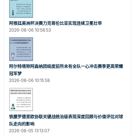
阿根廷美洲杯决赛力克哥伦比亚实现连续卫冕壮举
2026-08-06 10:58:53
阿尔特塔称阿森纳团结度前所未有全队一心冲击赛季更高荣耀
冠军梦
2026-08-06 10:15:58
铁腰罗德里欧协联关键战统治级表现深度回顾与价值评估对球
队走向的影响
2026-08-05 13:13:07