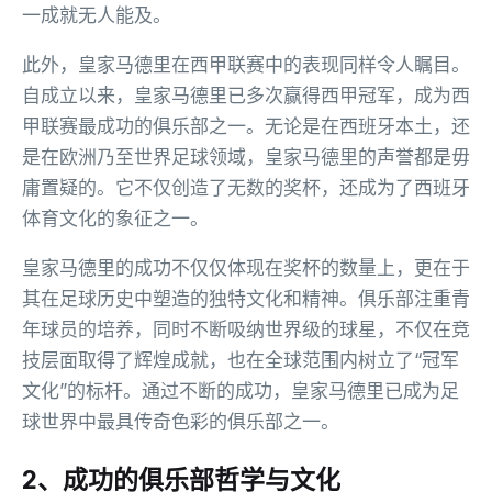
一成就无人能及。
此外，皇家马德里在西甲联赛中的表现同样令人瞩目。
自成立以来，皇家马德里已多次赢得西甲冠军，成为西
甲联赛最成功的俱乐部之一。无论是在西班牙本土，还
是在欧洲乃至世界足球领域，皇家马德里的声誉都是毋
庸置疑的。它不仅创造了无数的奖杯，还成为了西班牙
体育文化的象征之一。
皇家马德里的成功不仅仅体现在奖杯的数量上，更在于
其在足球历史中塑造的独特文化和精神。俱乐部注重青
年球员的培养，同时不断吸纳世界级的球星，不仅在竞
技层面取得了辉煌成就，也在全球范围内树立了“冠军
文化”的标杆。通过不断的成功，皇家马德里已成为足
球世界中最具传奇色彩的俱乐部之一。
2、成功的俱乐部哲学与文化