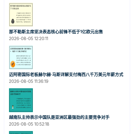
那不勒斯主席坚决表态核心前锋不低于1亿欧元出售
2026-08-05 12:20:11
迈阿密国际老板赫尔赫·马斯详解支付梅西八千万美元年薪方式
2026-08-05 11:36:19
越南队主帅表示中国队是亚洲区最强劲的主要竞争对手
2026-08-05 10:52:18