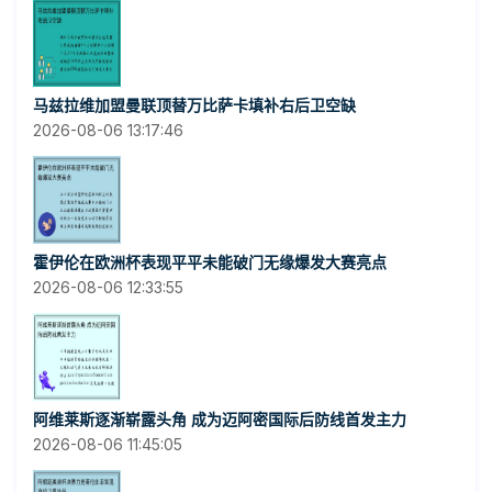
马兹拉维加盟曼联顶替万比萨卡填补右后卫空缺
2026-08-06 13:17:46
霍伊伦在欧洲杯表现平平未能破门无缘爆发大赛亮点
2026-08-06 12:33:55
阿维莱斯逐渐崭露头角 成为迈阿密国际后防线首发主力
2026-08-06 11:45:05