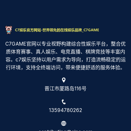
C7GAME官网以专业视野构建综合性娱乐平台，整合优
质体育赛事、真人娱乐、电竞直播、棋牌竞技等丰富内
容。c7娱乐坚持以用户需求为导向，打造流畅稳定的运
行环境，支持全终端访问，带来便捷舒适的服务体验。
晋江市厦路岛116号
13594780262