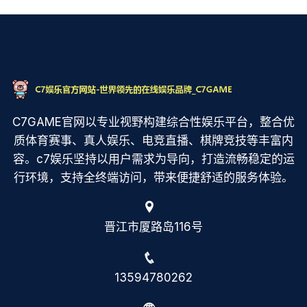
C7GAME官网以专业视野构建综合性娱乐平台，整合优
质体育赛事、真人娱乐、电竞直播、棋牌竞技等丰富内
容。c7娱乐坚持以用户需求为导向，打造流畅稳定的运
行环境，支持全终端访问，带来便捷舒适的服务体验。
晋江市厦路岛116号
13594780262