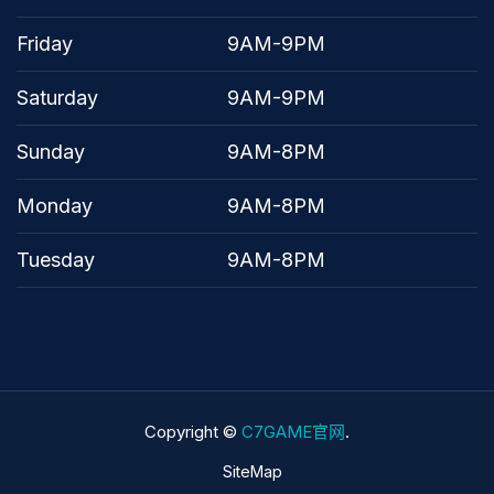
Friday
9AM-9PM
Saturday
9AM-9PM
Sunday
9AM-8PM
Monday
9AM-8PM
Tuesday
9AM-8PM
Copyright ©
C7GAME官网
.
SiteMap