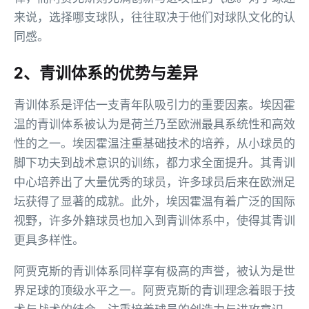
来说，选择哪支球队，往往取决于他们对球队文化的认
同感。
2、青训体系的优势与差异
青训体系是评估一支青年队吸引力的重要因素。埃因霍
温的青训体系被认为是荷兰乃至欧洲最具系统性和高效
性的之一。埃因霍温注重基础技术的培养，从小球员的
脚下功夫到战术意识的训练，都力求全面提升。其青训
中心培养出了大量优秀的球员，许多球员后来在欧洲足
坛获得了显著的成就。此外，埃因霍温有着广泛的国际
视野，许多外籍球员也加入到青训体系中，使得其青训
更具多样性。
阿贾克斯的青训体系同样享有极高的声誉，被认为是世
界足球的顶级水平之一。阿贾克斯的青训理念着眼于技