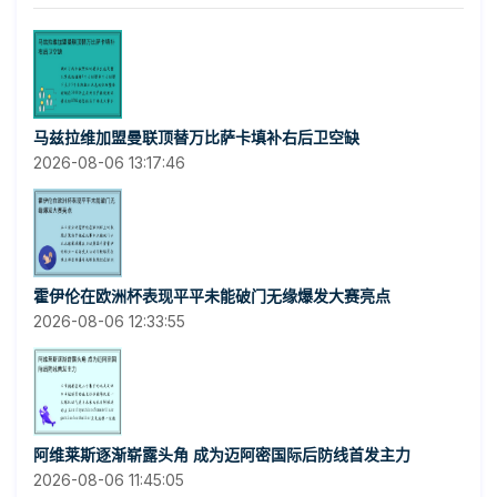
马兹拉维加盟曼联顶替万比萨卡填补右后卫空缺
2026-08-06 13:17:46
霍伊伦在欧洲杯表现平平未能破门无缘爆发大赛亮点
2026-08-06 12:33:55
阿维莱斯逐渐崭露头角 成为迈阿密国际后防线首发主力
2026-08-06 11:45:05