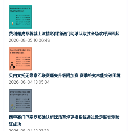
费利佩成都蓉城上演精彩倒钩破门助球队取胜全场欢呼声四起
2026-08-05 10:06:48
贝内文托无缘意乙联赛痛失升级附加赛 赛季终究未能突破困境
2026-08-04 13:05:04
西甲豪门巴塞罗那确认新球场草坪更换系统通过欧足联实测验
证成功
2026-08-04 12:22:38