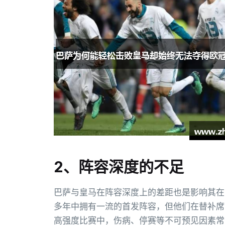
2、阵容深度的不足
巴萨与皇马在阵容深度上的差距也是影响其在
多年中拥有一流的首发阵容，但他们在替补席
高强度比赛中，伤病、停赛等不可预见因素常