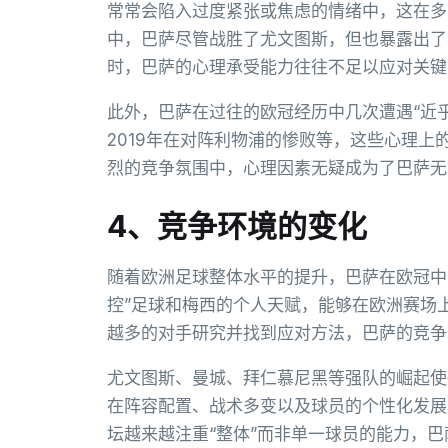
常常会陷入过度紧张或焦虑的情绪中，这在多
中，巴萨尽管战胜了尤文图斯，但也暴露出了
时，巴萨的心理承受能力往往不足以应对关键
此外，巴萨在过往的欧冠经历中几次遭遇“近乎
2019年在对阵利物浦的惨败等，这些心理
烈的竞争氛围中，心理因素无疑成为了巴萨无
4、竞争环境的变化
随着欧洲足球整体水平的提升，巴萨在欧冠中
控”足球和梅西的个人天赋，能够在欧洲赛场
越多的对手研究并找到应对方法，巴萨的竞争
尤文图斯、曼城、拜仁慕尼黑等强队的崛起使
在阵容配置、战术多变以及球员的个性化发展
坛越来越注重“整体”而非单一球员的能力，