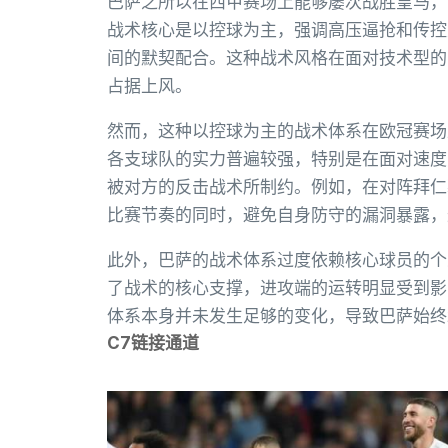
巴萨之所以在西甲赛场上能够屡次战胜皇马，
战术核心是以控球为主，强调高压逼抢和传控
间的默契配合。这种战术风格在面对技术型的
占据上风。
然而，这种以控球为主的战术体系在欧冠赛场
各支球队的实力普遍较强，特别是在面对速度
被对方的反击战术所制约。例如，在对阵拜仁
比赛节奏的同时，避免自身防守的漏洞暴露，
此外，巴萨的战术体系过度依赖核心球员的个
了战术的核心支撑，进攻端的运转明显受到影
体系本身并未发生足够的变化，导致巴萨始终
C7链接通道