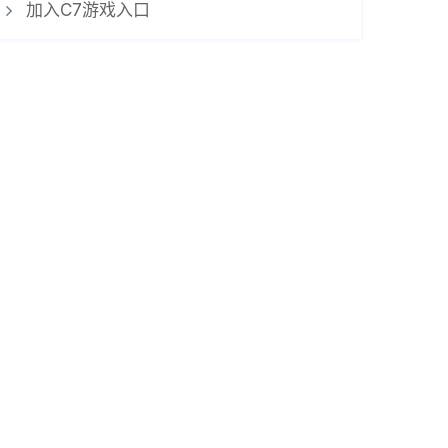
加入C7游戏入口