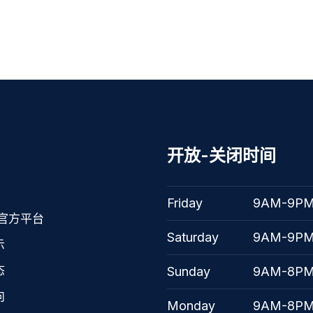
开放-关闭时间
Friday
9AM-9P
7官方平台
Saturday
9AM-9P
示
态
Sunday
9AM-8P
向
Monday
9AM-8P