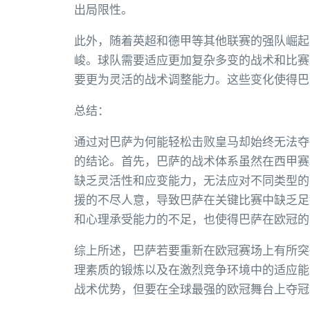
出局限性。
此外，随着英超和德甲等其他联赛的强队崛起
峻。球队需要适应更加复杂多变的战术和比赛
要更为灵活的战术调整能力。这些变化使得巴
总结：
通过对巴萨为何能轻松击败皇马却始终无法夺
的结论。首先，巴萨的战术体系虽然在西甲赛
缺乏灵活性和应变能力，无法应对不同类型的
援的不尽人意，导致巴萨在关键比赛中缺乏足
和心理承受能力的不足，也使得巴萨在欧冠的
综上所述，巴萨若要重新在欧冠赛场上有所突
理素质的锻炼以及在激烈竞争环境中的适应能
战术优势，但要在全球最强的欧冠舞台上夺冠