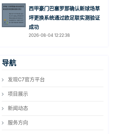
西甲豪门巴塞罗那确认新球场草
坪更换系统通过欧足联实测验证
成功
2026-08-04 12:22:38
导航
发现C7官方平台
项目展示
新闻动态
服务方向