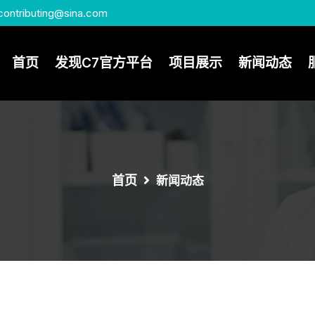
contributing@sina.com
首页
发现C7官方平台
项目展示
新闻动态
首页
新闻动态