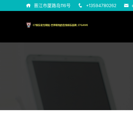
晋江市厦路岛116号
+13594780262