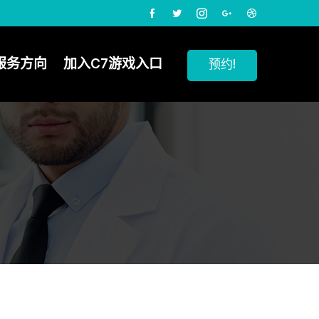
服务方向
加入C7游戏入口
预约!