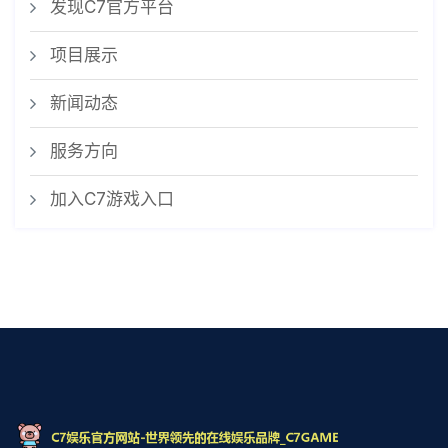
发现C7官方平台
项目展示
新闻动态
服务方向
加入C7游戏入口