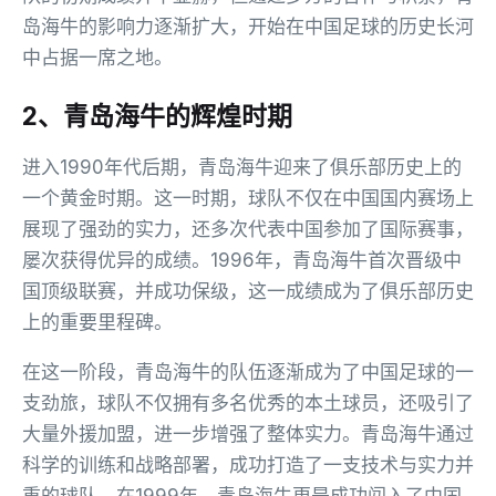
岛海牛的影响力逐渐扩大，开始在中国足球的历史长河
中占据一席之地。
2、青岛海牛的辉煌时期
进入1990年代后期，青岛海牛迎来了俱乐部历史上的
一个黄金时期。这一时期，球队不仅在中国国内赛场上
展现了强劲的实力，还多次代表中国参加了国际赛事，
屡次获得优异的成绩。1996年，青岛海牛首次晋级中
国顶级联赛，并成功保级，这一成绩成为了俱乐部历史
上的重要里程碑。
在这一阶段，青岛海牛的队伍逐渐成为了中国足球的一
支劲旅，球队不仅拥有多名优秀的本土球员，还吸引了
大量外援加盟，进一步增强了整体实力。青岛海牛通过
科学的训练和战略部署，成功打造了一支技术与实力并
重的球队。在1999年，青岛海牛更是成功闯入了中国