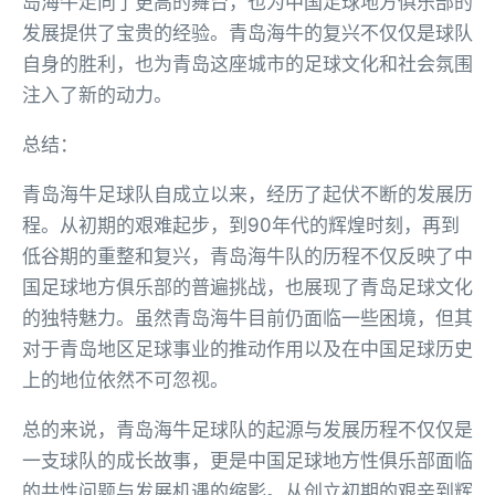
岛海牛走向了更高的舞台，也为中国足球地方俱乐部的
发展提供了宝贵的经验。青岛海牛的复兴不仅仅是球队
自身的胜利，也为青岛这座城市的足球文化和社会氛围
注入了新的动力。
总结：
青岛海牛足球队自成立以来，经历了起伏不断的发展历
程。从初期的艰难起步，到90年代的辉煌时刻，再到
低谷期的重整和复兴，青岛海牛队的历程不仅反映了中
国足球地方俱乐部的普遍挑战，也展现了青岛足球文化
的独特魅力。虽然青岛海牛目前仍面临一些困境，但其
对于青岛地区足球事业的推动作用以及在中国足球历史
上的地位依然不可忽视。
总的来说，青岛海牛足球队的起源与发展历程不仅仅是
一支球队的成长故事，更是中国足球地方性俱乐部面临
的共性问题与发展机遇的缩影。从创立初期的艰辛到辉