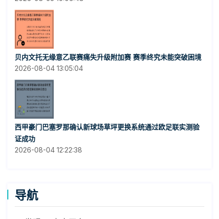
贝内文托无缘意乙联赛痛失升级附加赛 赛季终究未能突破困境
2026-08-04 13:05:04
西甲豪门巴塞罗那确认新球场草坪更换系统通过欧足联实测验
证成功
2026-08-04 12:22:38
导航