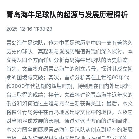
青岛海牛足球队的起源与发展历程探析
2025-12-16 11:38:23
青岛海牛足球队，作为中国足球历史中的一支有着悠久
历史的球队，其起源与发展历程值得我们深入探讨。本
文将从四个方面详细分析青岛海牛足球队的历史轨迹。
首先，文章将介绍青岛海牛的创立背景，探讨其成立初
期的困境与突破；其次，重点分析其在上世纪90年代
和2000年代初期的辉煌时期，特别是在国内外足球舞
台上取得的成绩；接着，文章将讨论青岛海牛近年来的
低谷和如何通过重组与振兴重新获得关注；最后，本文
将探讨青岛海牛在青岛地区足球文化中的地位，以及它
对当地足球发展的影响。通过对这些方面的详细阐述，
本文力图全面展现青岛海牛足球队从创立到现在的发展
历程，并为读者提供对中国足球地方性俱乐部发展的一