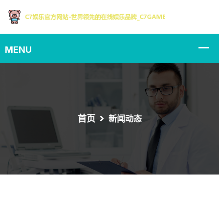
首页
新闻动态