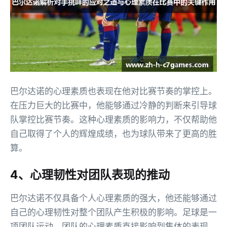
巴尔达诺的心理素质也表现在他对比赛节奏的掌控上。
在压力巨大的比赛中，他能够通过冷静的判断来引导球
队掌控比赛节奏。这种心理素质的影响力，不仅帮助他
自己取得了个人的辉煌成绩，也为球队带来了更高的胜
算。
4、心理韧性对团队表现的推动
巴尔达诺不仅具备个人心理素质的强大，他还能够通过
自己的心理韧性对整个团队产生积极的影响。足球是一
项团队运动，团队的心理素质直接影响到集体的表现。