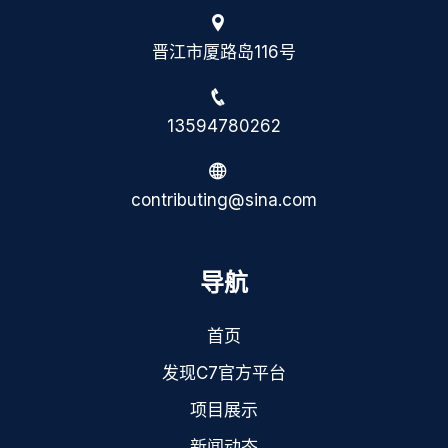
晋江市厦路岛116号
13594780262
contributing@sina.com
导航
首页
发现C7官方平台
项目展示
新闻动态