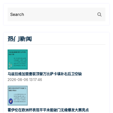
热门新闻
马兹拉维加盟曼联顶替万比萨卡填补右后卫空缺
2026-08-06 13:17:46
霍伊伦在欧洲杯表现平平未能破门无缘爆发大赛亮点