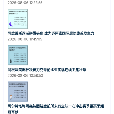
2026-08-06 12:33:55
阿维莱斯逐渐崭露头角 成为迈阿密国际后防线首发主力
2026-08-06 11:45:05
阿根廷美洲杯决赛力克哥伦比亚实现连续卫冕壮举
2026-08-06 10:58:53
阿尔特塔称阿森纳团结度前所未有全队一心冲击赛季更高荣耀
冠军梦