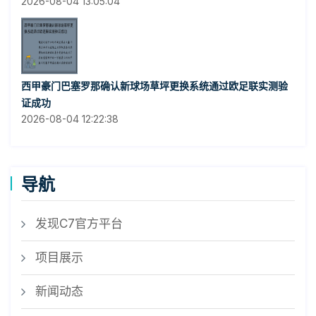
2026-08-04 13:05:04
西甲豪门巴塞罗那确认新球场草坪更换系统通过欧足联实测验
证成功
2026-08-04 12:22:38
导航
发现C7官方平台
项目展示
新闻动态