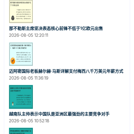
那不勒斯主席坚决表态核心前锋不低于1亿欧元出售
2026-08-05 12:20:11
迈阿密国际老板赫尔赫·马斯详解支付梅西八千万美元年薪方式
2026-08-05 11:36:19
越南队主帅表示中国队是亚洲区最强劲的主要竞争对手
2026-08-05 10:52:18