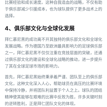
比赛经验和成长速度。这种自我造血的战略，不仅有助
于俱乐部减少引援成本，也为球队提供了更多战术上的
选择。
4、俱乐部文化与全球化发展
拜仁慕尼黑的成功离不开其独特的俱乐部文化和全球化
发展战略。作为德国乃至欧洲最具影响力的足球俱乐部
之一，拜仁慕尼黑不仅仅注重在竞技层面的突破，还通
过俱乐部文化的建设和全球化战略的推动，进一步提升
了其在全球足球市场的影响力。
首先，拜仁慕尼黑始终秉承着严谨、团队至上的俱乐部
文化，这种文化深入人心，帮助球员在高压的比赛环境
中保持冷静，并将团队利益置于个人之上。球队的团结
精神使其能够在艰难的比赛中反败为胜，许多关键时刻
的逆转胜利，正是拜仁团队文化的体现。