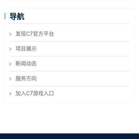
导航
发现C7官方平台
项目展示
新闻动态
服务方向
加入C7游戏入口