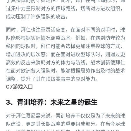
了其整体的防守稳定性。此外，拜仁在高压逼抢时，通
过集中力量限制对方的传球路线，切断对方进攻组织，
成功压制了许多强队的攻击。
同时，拜仁也注重灵活应变。在面对不同的对手时，球
队能够根据实际情况调整战术。例如，在遇到防守较为
稳固的球队时，拜仁可能会选择更加注重控球的方式，
增加进攻的层次感；而在面对进攻型球队时，则通过更
高效的反击来消耗对方的体力与防线。战术创新使拜仁
在面对欧洲各大强队时，能够根据局势作出及时的战术
调整，提升了其在顶级赛事中的应对能力。
C7游戏入口
3、青训培养：未来之星的诞生
对于拜仁慕尼黑来说，青训培养不仅仅是为了未来的球
队建设，更是其长期战略的重要组成部分。在当今足球