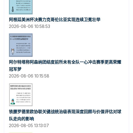
阿根廷美洲杯决赛力克哥伦比亚实现连续卫冕壮举
2026-08-06 10:58:53
阿尔特塔称阿森纳团结度前所未有全队一心冲击赛季更高荣耀
冠军梦
2026-08-06 10:15:58
铁腰罗德里欧协联关键战统治级表现深度回顾与价值评估对球
队走向的影响
2026-08-05 13:13:07