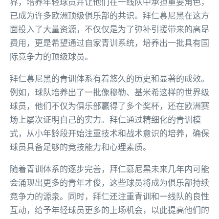
界，培养年轻球员并让他们在一线队中承担重要角色，
已成为许多欧洲顶级俱乐部的共识。拜仁慕尼黑在这方
面投入了大量资源，不仅仅是为了弥补引援带来的高昂
费用，更是希望通过自家青训系统，培养出一批具有国
际竞争力的顶级球员。
拜仁慕尼黑的青训体系有着悠久的历史和显著的成效。
例如，球队培养出了一批像穆勒、基米希这样的世界级
球员，他们不仅为俱乐部赢得了多个奖杯，还在欧洲赛
场上屡次证明自己的实力。拜仁通过精细化的青训模
式，从小年龄段开始注重技术和战术意识的培养，确保
球员具备足够的竞技能力和心理素质。
随着青训体系的逐步完善，拜仁慕尼黑未来几年内可能
会涌现出更多的青年才俊，这些球员将成为俱乐部持续
竞争力的源泉。同时，拜仁还注重青训和一线队的良性
互动，给予年轻球员更多的上场机会，以此提高他们的