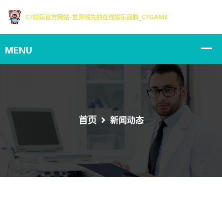
首页
新闻动态