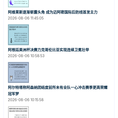
阿维莱斯逐渐崭露头角 成为迈阿密国际后防线首发主力
2026-08-06 11:45:05
阿根廷美洲杯决赛力克哥伦比亚实现连续卫冕壮举
2026-08-06 10:58:53
阿尔特塔称阿森纳团结度前所未有全队一心冲击赛季更高荣耀
冠军梦
2026-08-06 10:15:58