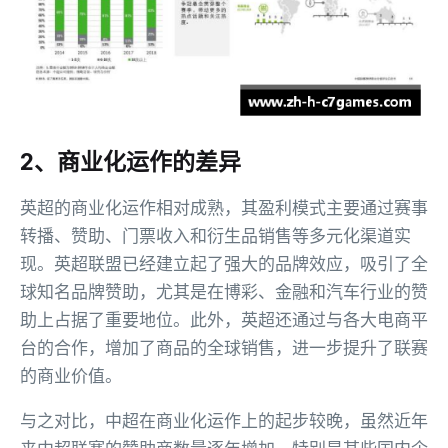
2、商业化运作的差异
英超的商业化运作相对成熟，其盈利模式主要通过赛事
转播、赞助、门票收入和衍生品销售等多元化渠道实
现。英超联盟已经建立起了强大的品牌效应，吸引了全
球知名品牌赞助，尤其是在博彩、金融和汽车行业的赞
助上占据了重要地位。此外，英超还通过与各大电商平
台的合作，增加了商品的全球销售，进一步提升了联赛
的商业价值。
与之对比，中超在商业化运作上的起步较晚，虽然近年