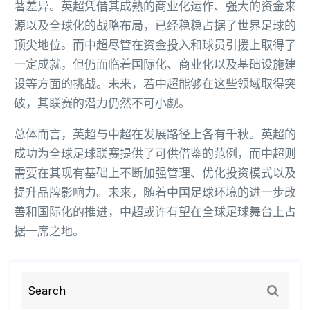
著差异。英超凭借其成熟的商业化运作、强大的资金来
源以及全球化的战略布局，已经稳稳占据了世界足球的
顶尖地位。而中超尽管在资金投入和球员引援上取得了
一定成就，但仍面临着国际化、商业化以及基础设施建
设等方面的挑战。未来，若中超能够在这些领域取得突
破，其联赛的潜力仍然不可小觑。
总体而言，英超与中超在发展路径上各有千秋。英超的
成功为全球足球联赛提供了可供借鉴的范例，而中超则
需要在其现有基础上不断加强管理、优化投资模式以及
提升品牌影响力。未来，随着中国足球环境的进一步改
善和国际化的推进，中超或许有望在全球足球舞台上占
据一席之地。