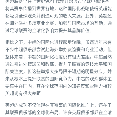
英超联赛早在上世纪90年代就开始通过全球电视转播
将其赛事传播到世界各地，这种国际化战略使得英超能
够吸引全球观众并创造可观的收入来源。此外，英超还
在海外举办多场商业比赛，加强与国际市场的互动，通
过足球联赛的全球化影响力提升其品牌价值。
相比之下，中超的国际化进程起步较晚，虽然近年来有
不少中超俱乐部尝试赴海外举办友谊赛和商业活动，但
整体来看，中超的国际化程度仍有很大差距。中超虽然
通过引进外籍球员和教练，提升了联赛的竞技水平和国
际关注度，但这些举措大多局限于短期的明星效应，并
未从根本上提升联赛的国际竞争力。中超的观众群体主
要集中在国内，其在全球范围内的知名度和影响力相较
英超尚有很大差距。
英超的成功不仅体现在其赛事的国际化推广上，还在于
其联赛俱乐部的全球化布局。许多英超俱乐部都在全球