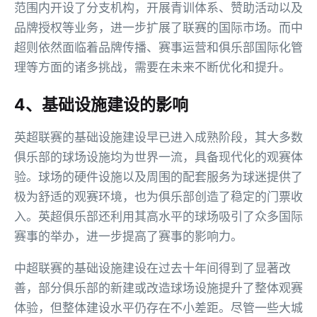
范围内开设了分支机构，开展青训体系、赞助活动以及
品牌授权等业务，进一步扩展了联赛的国际市场。而中
超则依然面临着品牌传播、赛事运营和俱乐部国际化管
理等方面的诸多挑战，需要在未来不断优化和提升。
4、基础设施建设的影响
英超联赛的基础设施建设早已进入成熟阶段，其大多数
俱乐部的球场设施均为世界一流，具备现代化的观赛体
验。球场的硬件设施以及周围的配套服务为球迷提供了
极为舒适的观赛环境，也为俱乐部创造了稳定的门票收
入。英超俱乐部还利用其高水平的球场吸引了众多国际
赛事的举办，进一步提高了赛事的影响力。
中超联赛的基础设施建设在过去十年间得到了显著改
善，部分俱乐部的新建或改造球场设施提升了整体观赛
体验，但整体建设水平仍存在不小差距。尽管一些大城