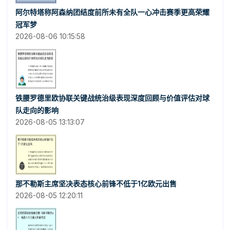
阿尔特塔称阿森纳团结度前所未有全队一心冲击赛季更高荣耀
冠军梦
2026-08-06 10:15:58
铁腰罗德里欧协联关键战统治级表现深度回顾与价值评估对球
队走向的影响
2026-08-05 13:13:07
那不勒斯主席坚决表态核心前锋不低于1亿欧元出售
2026-08-05 12:20:11