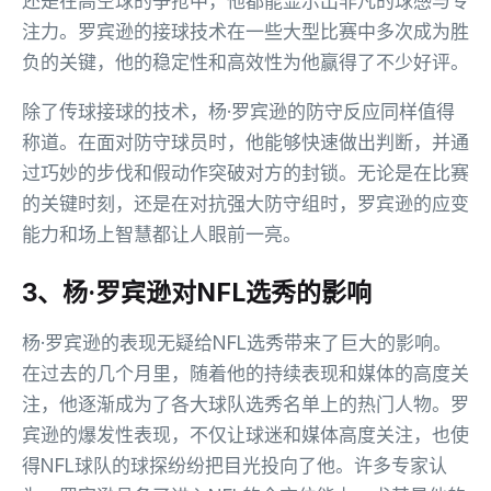
还是在高空球的争抢中，他都能显示出非凡的球感与专
注力。罗宾逊的接球技术在一些大型比赛中多次成为胜
负的关键，他的稳定性和高效性为他赢得了不少好评。
除了传球接球的技术，杨·罗宾逊的防守反应同样值得
称道。在面对防守球员时，他能够快速做出判断，并通
过巧妙的步伐和假动作突破对方的封锁。无论是在比赛
的关键时刻，还是在对抗强大防守组时，罗宾逊的应变
能力和场上智慧都让人眼前一亮。
3、杨·罗宾逊对NFL选秀的影响
杨·罗宾逊的表现无疑给NFL选秀带来了巨大的影响。
在过去的几个月里，随着他的持续表现和媒体的高度关
注，他逐渐成为了各大球队选秀名单上的热门人物。罗
宾逊的爆发性表现，不仅让球迷和媒体高度关注，也使
得NFL球队的球探纷纷把目光投向了他。许多专家认