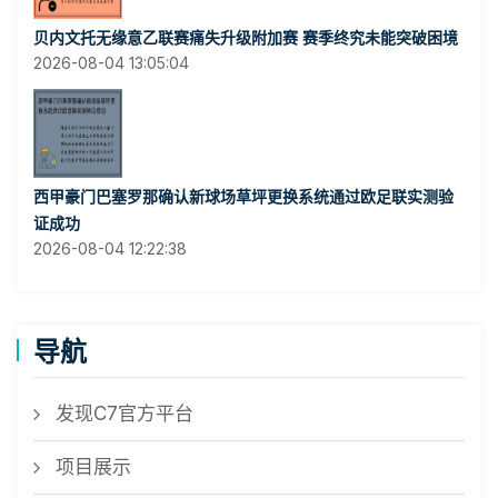
贝内文托无缘意乙联赛痛失升级附加赛 赛季终究未能突破困境
2026-08-04 13:05:04
西甲豪门巴塞罗那确认新球场草坪更换系统通过欧足联实测验
证成功
2026-08-04 12:22:38
导航
发现C7官方平台
项目展示