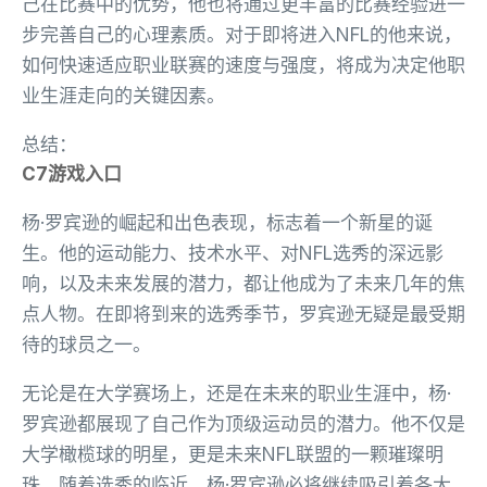
己在比赛中的优势，他也将通过更丰富的比赛经验进一
步完善自己的心理素质。对于即将进入NFL的他来说，
如何快速适应职业联赛的速度与强度，将成为决定他职
业生涯走向的关键因素。
总结：
C7游戏入口
杨·罗宾逊的崛起和出色表现，标志着一个新星的诞
生。他的运动能力、技术水平、对NFL选秀的深远影
响，以及未来发展的潜力，都让他成为了未来几年的焦
点人物。在即将到来的选秀季节，罗宾逊无疑是最受期
待的球员之一。
无论是在大学赛场上，还是在未来的职业生涯中，杨·
罗宾逊都展现了自己作为顶级运动员的潜力。他不仅是
大学橄榄球的明星，更是未来NFL联盟的一颗璀璨明
珠。随着选秀的临近，杨·罗宾逊必将继续吸引着各大