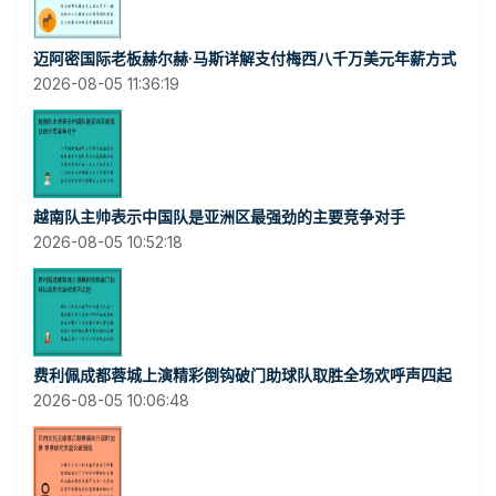
迈阿密国际老板赫尔赫·马斯详解支付梅西八千万美元年薪方式
2026-08-05 11:36:19
越南队主帅表示中国队是亚洲区最强劲的主要竞争对手
2026-08-05 10:52:18
费利佩成都蓉城上演精彩倒钩破门助球队取胜全场欢呼声四起
2026-08-05 10:06:48