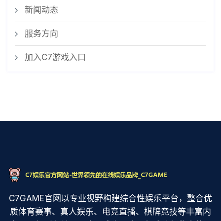
新闻动态
服务方向
加入C7游戏入口
C7GAME官网以专业视野构建综合性娱乐平台，整合优
质体育赛事、真人娱乐、电竞直播、棋牌竞技等丰富内