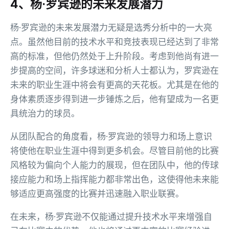
4、杨·罗宾逊的未来发展潜力
杨·罗宾逊的未来发展潜力无疑是选秀分析中的一大亮
点。虽然他目前的技术水平和竞技表现已经达到了非常
高的标准，但他仍然处于上升阶段。考虑到他尚有进一
步提高的空间，许多球迷和分析人士都认为，罗宾逊在
未来的职业生涯中将会有更高的天花板。尤其是在他的
身体素质逐步得到进一步锤炼之后，他有望成为一名更
具统治力的球员。
从团队配合的角度看，杨·罗宾逊的领导力和场上意识
将使他在职业生涯中得到更多机会。尽管目前他的比赛
风格较为偏向个人能力的展现，但在团队中，他的传球
接应能力和场上指挥能力都非常出色，这使得他未来能
够适应更高强度的比赛并迅速融入职业联赛。
在未来，杨·罗宾逊不仅能通过提升技术水平来增强自