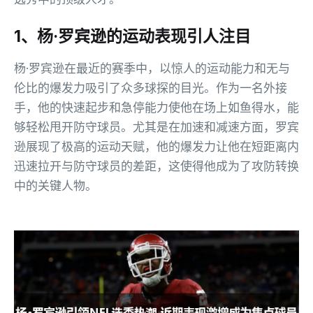
1、杨·罗宾逊的运动表现引人注目
杨·罗宾逊在最近的赛季中，以惊人的运动能力和无与
伦比的爆发力吸引了众多球探的目光。作为一名外接
手，他的快速起步和急停能力使他在场上如鱼得水，能
够轻松甩开防守球员。尤其是在加速和减速方面，罗宾
逊展现了极高的运动天赋，他的爆发力让他在短距离内
迅速拉开与防守球员的差距，这使得他成为了攻防转换
中的关键人物。