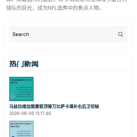
球队的目光，成为NFL选秀中的焦点人物。
热门新闻
马兹拉维加盟曼联顶替万比萨卡填补右后卫空缺
2026-08-06 13:17:46