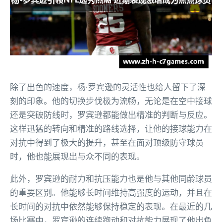
除了出色的速度，杨·罗宾逊的灵活性也给人留下了深
刻的印象。他的切换步伐极为流畅，无论是在空中接球
还是突破防线时，罗宾逊都能做出精准的判断与反应。
这样迅猛的转向和精准的路线选择，让他的接球能力在
对抗中得到了极大的提升，甚至在面对顶级防守球员
时，他也能展现出与众不同的表现。
此外，罗宾逊的耐力和抗压能力也是他与其他同龄球员
的重要区别。他能够长时间维持高强度的运动，并且在
长时间的对抗中依然能够保持稳定的表现。在最近的几
场比赛中，罗宾逊的连续跑动和对抗能力展现了他出色