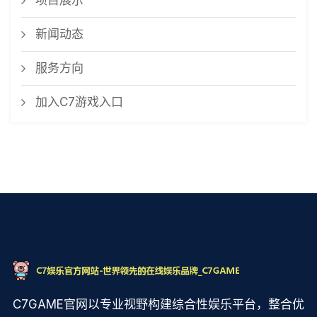
新闻动态
服务方向
加入C7游戏入口
C7GAME官网以专业视野构建综合性娱乐平台，整合优