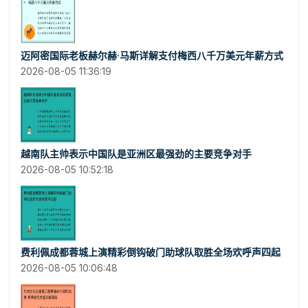
迈阿密国际老板赫尔赫·马斯详解支付梅西八千万美元年薪方式
2026-08-05 11:36:19
越南队主帅表示中国队是亚洲区最强劲的主要竞争对手
2026-08-05 10:52:18
费利佩成都蓉城上演精彩倒钩破门助球队取胜全场欢呼声四起
2026-08-05 10:06:48