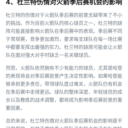
4、杜兰特伤情对火箭季后赛机会的影响
杜兰特的伤情对于火箭队季后赛的前景无疑带来了不小
的挑战。作为目前火箭队的核心球员之一，杜兰特的缺
阵可能直接影响火箭队在季后赛中的表现。季后赛不同
于常规赛，竞争更加激烈，要求每支球队在每一场比赛
中都要发挥出最强的实力。杜兰特的缺席可能会让火箭
队在面对强大对手时缺乏一名关键球员。
然而，火箭队依然拥有不少有能力的球员，尤其是哈登
的表现将会对季后赛前景产生决定性影响。如果哈登能
够承担更多责任，带领球队度过难关，火箭队仍有机会
在季后赛中走得更远。球队的整体深度、年轻球员的成
长以及教练的战术调整，都将成为影响季后赛前景的重
要因素。
总的来说，杜兰特伤情对火箭队季后赛机会的影响是不