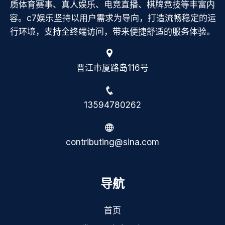
质体育赛事、真人娱乐、电竞直播、棋牌竞技等丰富内
容。c7娱乐坚持以用户需求为导向，打造流畅稳定的运
行环境，支持全终端访问，带来便捷舒适的服务体验。
晋江市厦路岛116号
13594780262
contributing@sina.com
导航
首页