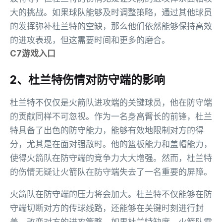
大的挑战。如果球队能够及时调整策略，通过其他球员
的发挥弥补杜兰特的空缺，那么他们依然能够保持高效
的进攻表现，但这需要时间和更多的磨合。
C7游戏入口
2、杜兰特伤情对防守端的影响
杜兰特不仅仅是火箭队进攻端的关键球员，他在防守端
的贡献同样不可忽视。作为一名身高臂长的前锋，杜兰
特具备了出色的防守能力，能够有效地限制对方的得
分，尤其是在面对强敌时。他的篮板能力和盖帽能力，
使得火箭队在防守端的竞争力大大增强。然而，杜兰特
的伤情无疑让火箭队在防守端失去了一名重要的屏障。
火箭队在防守端的压力将会加大。杜兰特不仅能够在防
守端切断对方的传球线路，还能够在关键时刻进行封
盖，改变对方的进攻策略。如果杜兰特缺席，火箭队需