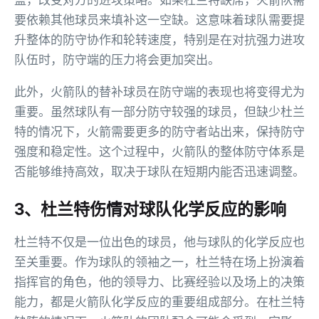
要依赖其他球员来填补这一空缺。这意味着球队需要提
升整体的防守协作和轮转速度，特别是在对抗强力进攻
队伍时，防守端的压力将会更加突出。
此外，火箭队的替补球员在防守端的表现也将变得尤为
重要。虽然球队有一部分防守较强的球员，但缺少杜兰
特的情况下，火箭需要更多的防守者站出来，保持防守
强度和稳定性。这个过程中，火箭队的整体防守体系是
否能够维持高效，取决于球队在短期内能否迅速调整。
3、杜兰特伤情对球队化学反应的影响
杜兰特不仅是一位出色的球员，他与球队的化学反应也
至关重要。作为球队的领袖之一，杜兰特在场上扮演着
指挥官的角色，他的领导力、比赛经验以及场上的决策
能力，都是火箭队化学反应的重要组成部分。在杜兰特