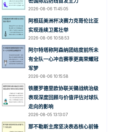
密国际后防线首发主力
2026-08-06 11:45:05
阿根廷美洲杯决赛力克哥伦比亚
实现连续卫冕壮举
2026-08-06 10:58:53
阿尔特塔称阿森纳团结度前所未
有全队一心冲击赛季更高荣耀冠
军梦
2026-08-06 10:15:58
铁腰罗德里欧协联关键战统治级
表现深度回顾与价值评估对球队
走向的影响
2026-08-05 13:13:07
那不勒斯主席坚决表态核心前锋