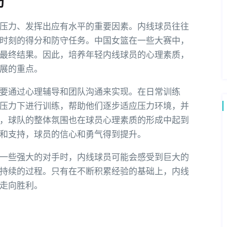
砺
压力、发挥出应有水平的重要因素。内线球员往往
时刻的得分和防守任务。中国女篮在一些大赛中，
最终结果。因此，培养年轻内线球员的心理素质，
展的重点。
要通过心理辅导和团队沟通来实现。在日常训练
压力下进行训练，帮助他们逐步适应压力环境，并
，球队的整体氛围也在球员心理素质的形成中起到
和支持，球员的信心和勇气得到提升。
一些强大的对手时，内线球员可能会感受到巨大的
持续的过程。只有在不断积累经验的基础上，内线
走向胜利。