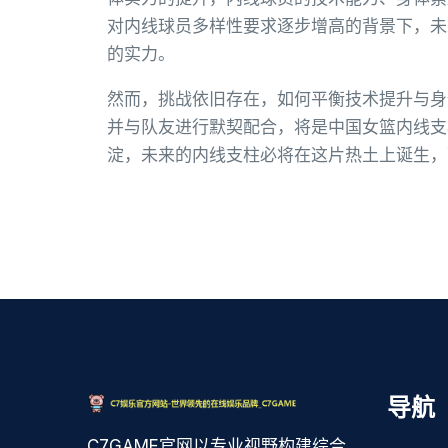
对内线球员多样性要求逐步增高的背景下，未
的实力。
然而，挑战依旧存在，如何平衡技术提升与身
并与队友进行默契配合，将是中国女篮内线支
淀，未来的内线支柱必将在这片热土上诞生，
导航
C7GAME官网以专业视野构建综合