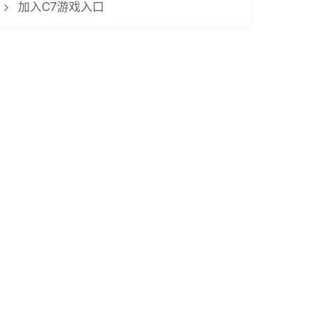
加入C7游戏入口