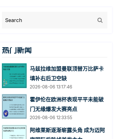
热门新闻
马兹拉维加盟曼联顶替万比萨卡
填补右后卫空缺
2026-08-06 13:17:46
霍伊伦在欧洲杯表现平平未能破
门无缘爆发大赛亮点
2026-08-06 12:33:55
阿维莱斯逐渐崭露头角 成为迈阿