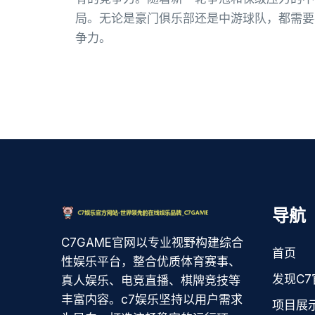
局。无论是豪门俱乐部还是中游球队，都需要
争力。
导航
C7GAME官网以专业视野构建综合
首页
性娱乐平台，整合优质体育赛事、
发现C
真人娱乐、电竞直播、棋牌竞技等
丰富内容。c7娱乐坚持以用户需求
项目展