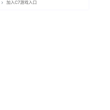
加入C7游戏入口