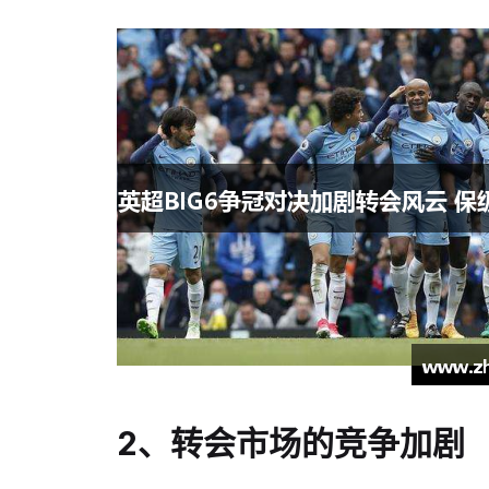
2、转会市场的竞争加剧