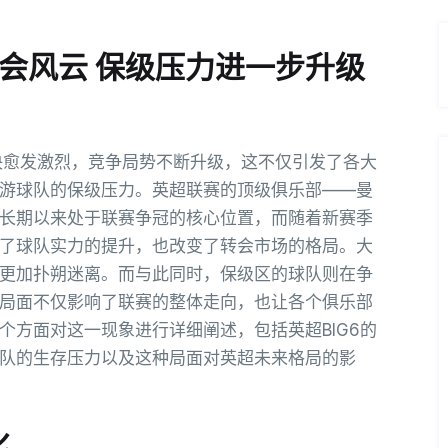
转会风云 保级压力进一步升级
对决愈发激烈，竞争局势不断升级，这不仅引发了各大
游球队的保级压力。英超联赛的顶级俱乐部——曼
长期以来处于联赛争冠的核心位置，而随着新赛季
了球队实力的提升，也改变了转会市场的格局。大
更加扑朔迷离。而与此同时，保级区的球队则在争
局面不仅影响了联赛的整体走向，也让各个俱乐部
个方面对这一现象进行详细阐述，包括英超BIG6的
队的生存压力以及这种局面对英超未来格局的影
化