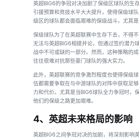
英超BIG6的争冠对决加剧了保级区球队的
引援预算和竞技水平大大提升，使得保级球队
级区的球队都会面临艰难的保级战斗，尤其是
保级球队为了在英超联赛中生存下去，不得不
无法与英超BIG6相提并论，但通过签约潜
战中不可或缺的一部分。然而，这种策略的成
往往很难对抗那些豪门球队的强大实力。
此外，英超联赛的竞争激烈程度也使得保级球
伍都需要争取在与中游球队的对阵中获取足够
力和代价。尤其是当BIG6球队全力争冠时
他们的保级之路更加艰难。
4、英超未来格局的影响
英超BIG6之间争冠对决的加剧，将深刻影