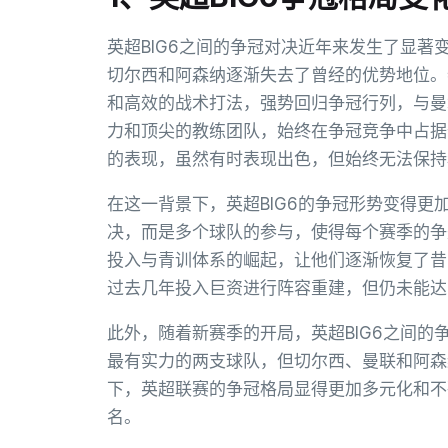
英超BIG6之间的争冠对决近年来发生了显
切尔西和阿森纳逐渐失去了曾经的优势地位。
和高效的战术打法，强势回归争冠行列，与曼
力和顶尖的教练团队，始终在争冠竞争中占据
的表现，虽然有时表现出色，但始终无法保持
在这一背景下，英超BIG6的争冠形势变得
决，而是多个球队的参与，使得每个赛季的争
投入与青训体系的崛起，让他们逐渐恢复了昔
过去几年投入巨资进行阵容重建，但仍未能达
此外，随着新赛季的开局，英超BIG6之间
最有实力的两支球队，但切尔西、曼联和阿森
下，英超联赛的争冠格局显得更加多元化和不
名。