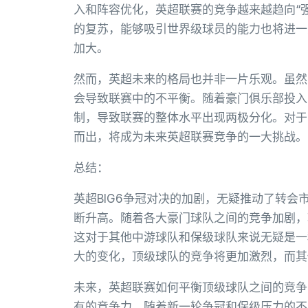
入和阵容优化，英超联赛的竞争越来越趋向“
的复苏，能够吸引世界级球员的能力也将进一
加大。
然而，英超未来的格局也并非一片乐观。虽然
会导致联赛中的不平衡。随着豪门俱乐部投入
制，导致联赛的整体水平出现两极分化。对于
而出，将成为未来英超联赛竞争的一大挑战。
总结：
英超BIG6争冠对决的加剧，无疑推动了转
断升高。随着各大豪门球队之间的竞争加剧，
这对于其他中游球队和保级球队来说无疑是一
大的变化，顶级球队的竞争将更加激烈，而其
未来，英超联赛如何平衡顶级球队之间的竞争
有的竞争力。随着新一轮争冠和保级压力的不