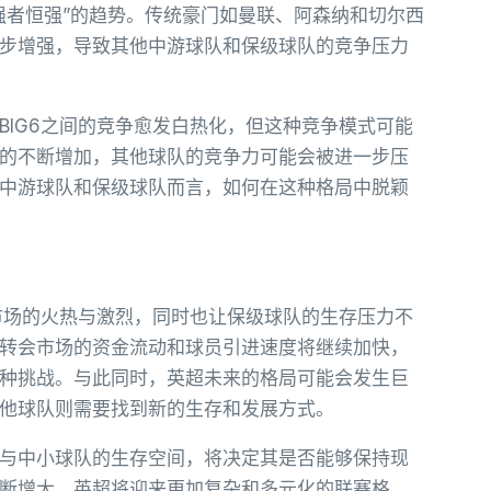
强者恒强”的趋势。传统豪门如曼联、阿森纳和切尔西
步增强，导致其他中游球队和保级球队的竞争压力
BIG6之间的竞争愈发白热化，但这种竞争模式可能
的不断增加，其他球队的竞争力可能会被进一步压
中游球队和保级球队而言，如何在这种格局中脱颖
会市场的火热与激烈，同时也让保级球队的生存压力不
转会市场的资金流动和球员引进速度将继续加快，
种挑战。与此同时，英超未来的格局可能会发生巨
他球队则需要找到新的生存和发展方式。
与中小球队的生存空间，将决定其是否能够保持现
断增大，英超将迎来更加复杂和多元化的联赛格