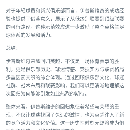
对于年轻球员和新兴俱乐部而言，伊普斯维奇的成功经
验也提供了借鉴意义，展示了从低级别联赛到顶级联赛
的可行路径。这种示范效应进一步激励了整个英格兰足
球体系的发展和活力。
总结：
伊普斯维奇荣耀回归英超，不仅是一场体育赛事的胜
利，更是俱乐部历史、球迷情感、竞技实力与联赛格局
多重因素交织的综合体现。通过回顾俱乐部文化、球迷
社群、战术布局和联赛影响，我们可以更清晰地理解这
次回归为何能够引发如此热烈的期待。
整体来看，伊普斯维奇的回归象征着希望与荣耀的重
现，不仅让球迷找回了久违的激情，也为英超注入了新
的竞争活力和文化价值。这一历史性时刻无疑将成为俱