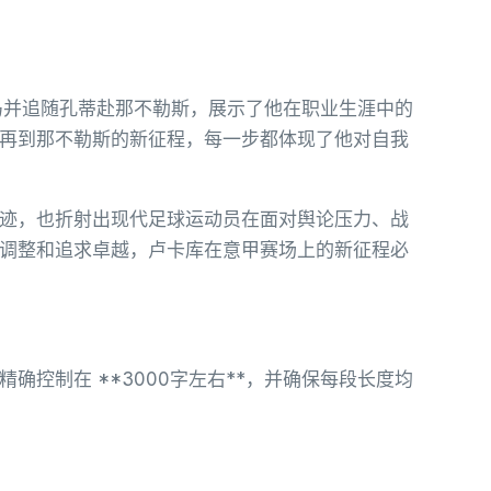
马并追随孔蒂赴那不勒斯，展示了他在职业生涯中的
再到那不勒斯的新征程，每一步都体现了他对自我
迹，也折射出现代足球运动员在面对舆论压力、战
调整和追求卓越，卢卡库在意甲赛场上的新征程必
确控制在 **3000字左右**，并确保每段长度均