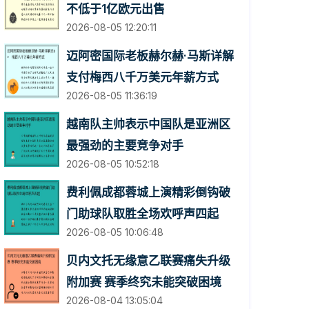
不低于1亿欧元出售
2026-08-05 12:20:11
迈阿密国际老板赫尔赫·马斯详解
支付梅西八千万美元年薪方式
2026-08-05 11:36:19
越南队主帅表示中国队是亚洲区
最强劲的主要竞争对手
2026-08-05 10:52:18
费利佩成都蓉城上演精彩倒钩破
门助球队取胜全场欢呼声四起
2026-08-05 10:06:48
贝内文托无缘意乙联赛痛失升级
附加赛 赛季终究未能突破困境
2026-08-04 13:05:04