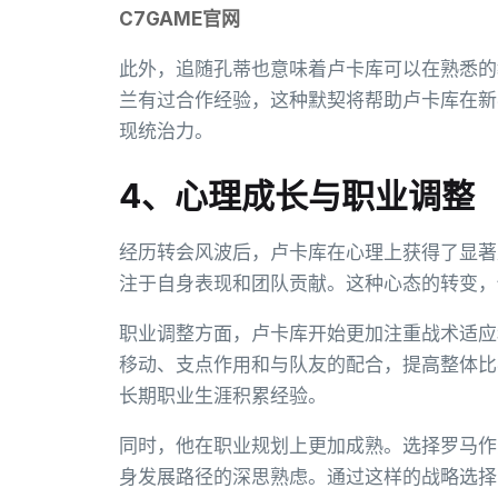
C7GAME官网
此外，追随孔蒂也意味着卢卡库可以在熟悉的
兰有过合作经验，这种默契将帮助卢卡库在新
现统治力。
4、心理成长与职业调整
经历转会风波后，卢卡库在心理上获得了显著
注于自身表现和团队贡献。这种心态的转变，
职业调整方面，卢卡库开始更加注重战术适应
移动、支点作用和与队友的配合，提高整体比
长期职业生涯积累经验。
同时，他在职业规划上更加成熟。选择罗马作
身发展路径的深思熟虑。通过这样的战略选择