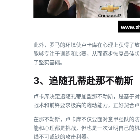
此外，罗马的环境使卢卡库在心理上获得了放
能够专注于训练和比赛，从而逐步恢复最佳状
了坚实基础。
3、追随孔蒂赴那不勒斯
卢卡库决定追随孔蒂加盟那不勒斯，是基于对
战术和前锋要求极高的跑动能力，正好契合卢
在那不勒斯，卢卡库不仅要面对意甲强队的防
能和心理都是挑战，但也是一次证明自己的机
线不可或缺的攻击利器。