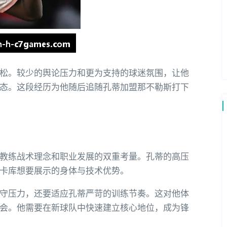
松。较少的舆论压力和更为支持的球迷氛围，让他
态。这段经历为他随后追随孔蒂加盟那不勒斯打下
教练战术理念和职业发展的双重考量。孔蒂的高压
卡库想要展示的身体与技术优势。
守压力，还要适应孔蒂严苛的训练节奏。这对他体
会。他需要在新球队中快速建立核心地位，成为锋