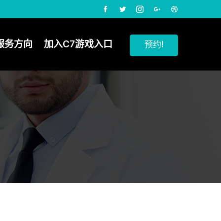
服务方向
加入C7游戏入口
预约!