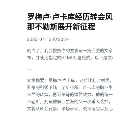
罗梅卢·卢卡库经历转会风
那不勒斯展开新征程
2026-04-15 10:28:24
明白了，我会按照你的要求写一篇完整的文章
布，并使用指定的HTML标签格式。以下是文
---
文章摘要：罗梅卢·卢卡库，这位比利时射手
孔蒂的引领下踏上了新征程。卢卡库的职业生
米兰的辉煌，再到罗马的短暂效力，他的每一
不勒斯，则是他职业生涯的又一次重大选择，
文将从转会背景、球场表现、战术适应以及心