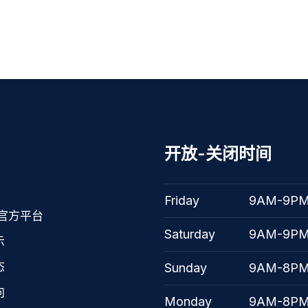
开放-关闭时间
Friday
9AM-9P
7官方平台
Saturday
9AM-9P
示
态
Sunday
9AM-8P
向
Monday
9AM-8P