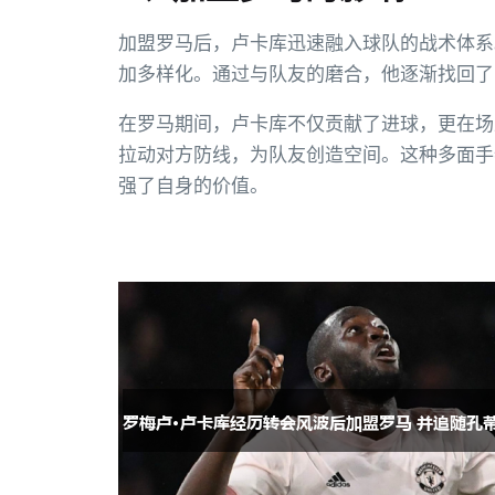
加盟罗马后，卢卡库迅速融入球队的战术体系
加多样化。通过与队友的磨合，他逐渐找回了
在罗马期间，卢卡库不仅贡献了进球，更在场
拉动对方防线，为队友创造空间。这种多面手
强了自身的价值。