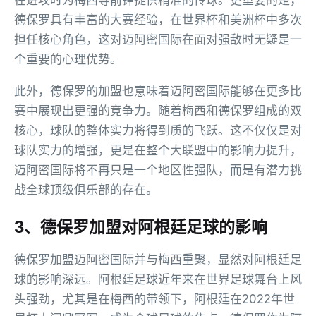
德保罗具有丰富的大赛经验，在世界杯和美洲杯中多次
担任核心角色，这对迈阿密国际在面对强敌时无疑是一
个重要的心理优势。
此外，德保罗的加盟也意味着迈阿密国际能够在更多比
赛中展现出更强的竞争力。随着梅西和德保罗组成的双
核心，球队的整体实力将得到质的飞跃。这不仅仅是对
球队实力的增强，更是在整个大联盟中的影响力提升，
迈阿密国际将不再只是一个地区性强队，而是有潜力挑
战全球顶级俱乐部的存在。
3、德保罗加盟对阿根廷足球的影响
德保罗加盟迈阿密国际并与梅西重聚，显然对阿根廷足
球的影响深远。阿根廷足球近年来在世界足球舞台上风
头强劲，尤其是在梅西的带领下，阿根廷在2022年世