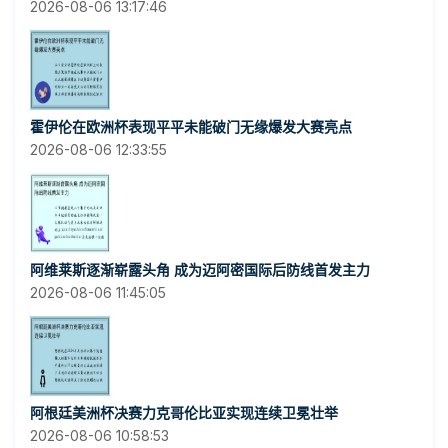
2026-08-06 13:17:46
霍伊伦在欧洲杯表现平平未能破门无缘爆发大赛亮点
2026-08-06 12:33:55
阿维莱斯逐渐崭露头角 成为迈阿密国际后防线首发主力
2026-08-06 11:45:05
阿根廷美洲杯决赛力克哥伦比亚实现连续卫冕壮举
2026-08-06 10:58:53