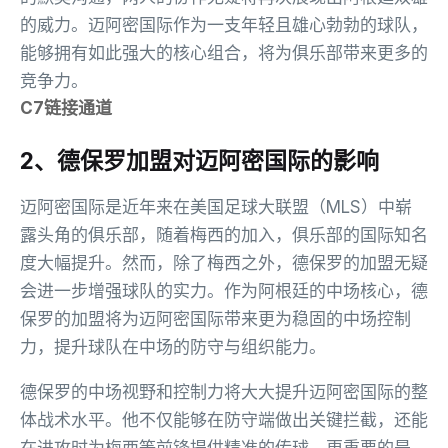
的威力。迈阿密国际作为一支年轻且雄心勃勃的球队，
能够拥有如此强大的核心组合，将为俱乐部带来更多的
竞争力。
C7链接通道
2、德保罗加盟对迈阿密国际的影响
迈阿密国际是近年来在美国足球大联盟（MLS）中崭
露头角的俱乐部，随着梅西的加入，俱乐部的国际知名
度大幅提升。然而，除了梅西之外，德保罗的加盟无疑
会进一步增强球队的实力。作为阿根廷的中场核心，德
保罗的加盟将为迈阿密国际带来更为稳固的中场控制
力，提升球队在中场的防守与组织能力。
德保罗的中场视野和控制力将大大提升迈阿密国际的整
体战术水平。他不仅能够在防守端做出关键拦截，还能
在进攻时为梅西等前锋提供精准的传球。更重要的是，