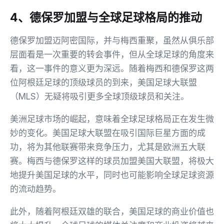
4、德保罗加盟与全球足球格局的推动
德保罗加盟迈阿密国际，并与梅西重聚，虽然从俱乐部
层面看是一次重要的转会事件，但从全球足球的角度来
看，这一事件的意义更为深远。随着梅西和德保罗这两
位阿根廷足球的顶级球员的到来，美国足球大联盟
（MLS）无疑将吸引更多全球顶级球员和关注。
美洲足球市场的崛起，意味着全球足球格局正在发生微
妙的变化。美国足球大联盟在吸引国际巨星方面的成
功，将为其他联赛带来竞争压力，尤其是欧洲五大联
赛。梅西与德保罗这样的球员加盟美国大联盟，将极大
地提升美国足球的水平，同时也可能影响全球足球资源
的流动趋势。
此外，随着阿根廷双雄的联合，美国足球的商业价值也