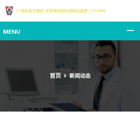
首页
新闻动态