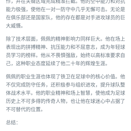
作，并在关键区域完成精准拦截。他的空中能力和对抗
能力极强，使他在一对一防守中几乎无懈可击。无论是
在俱乐部还是国家队，他的存在都是对手进攻球员的巨
大威慑。
除了技术层面，佩佩的精神影响力同样巨大。他在场上
表现出的拼搏精神、抗压能力和不屈意志，成为年轻球
员学习的榜样。他从不畏惧强敌，始终以高标准要求自
己，这种职业态度延续了他二十年的辉煌生涯。
佩佩的职业生涯也体现了铁卫在足球中的核心价值。他
不仅完成防守任务，还积极参与组织进攻，提升球队整
体战术水平。他的职业精神和场上智慧，使他成为足球
历史上不可多得的传奇人物，也让他在球迷心中占据了
不可替代的位置。
总结：