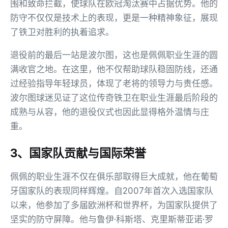
围和致命拦截，使球队在欧冠淘汰赛中占据优势。他的
防守不仅仅是技术上的表现，更是一种精神象征，展现
了铁卫对胜利的执着追求。
退役前的最后一站是波尔图，这也是佩佩职业生涯的圆
满收官之地。在这里，他不仅帮助球队稳固防线，还通
过经验指导年轻球员，体现了老将的领导力与责任感。
波尔图球迷见证了这位传奇铁卫在职业生涯最后阶段的
成熟与从容，他的退役仪式也因此显得格外温情与庄
重。
3、国家队贡献与国际荣誉
佩佩的职业生涯不仅在俱乐部取得巨大成就，他在葡萄
牙国家队的表现同样辉煌。自2007年首次入选国家队
以来，他参加了多届欧洲杯和世界杯，为国家队提供了
坚实的防守屏障。他与鲁伊·科斯塔、克里斯蒂亚诺·罗