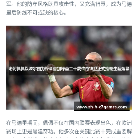
军。他的防守风格既具攻击性，又充满智慧，成为马德
里后防线不可或缺的核心。
在马德里期间，佩佩不仅在国内联赛表现出色，在欧洲
赛场上更是屡建奇功。他多次在关键比赛中完成重要解