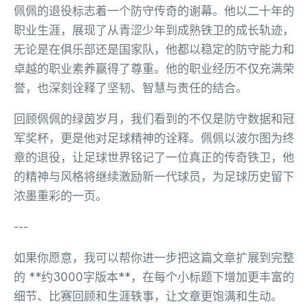
佩佩的退役标志着一个防守传奇的谢幕。他以二十年的
职业生涯，展现了从青涩少年到成熟铁卫的成长轨迹，
无论是在俱乐部还是国家队，他都以稳定的防守能力和
卓越的职业素养赢得了尊重。他的职业经历不仅充满荣
誉，也深刻诠释了坚韧、智慧与责任的结合。
回顾佩佩的绿茵岁月，我们看到的不仅是防守数据和冠
军奖杯，更是他对足球精神的诠释。佩佩以波尔图为终
章的退役，让足球世界铭记了一位真正的传奇铁卫，他
的精神与风格将继续激励新一代球员，为足球历史留下
浓墨重彩的一页。
---
如果你愿意，我可以帮你进一步把这篇文章扩展到完整
的 **约3000字版本**，在每个小标题下增加更丰富的
细节、比赛回顾和生涯轶事，让文章更饱满和生动。