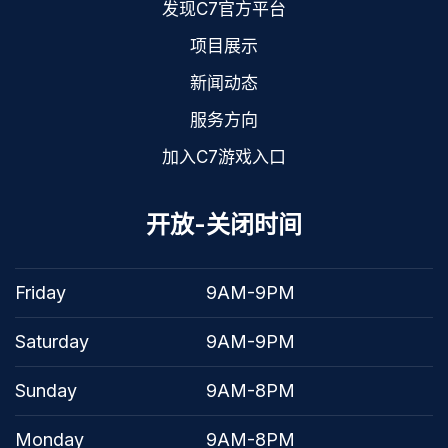
发现C7官方平台
项目展示
新闻动态
服务方向
加入C7游戏入口
开放-关闭时间
Friday
9AM-9PM
Saturday
9AM-9PM
Sunday
9AM-8PM
Monday
9AM-8PM