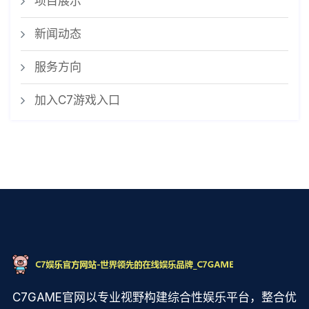
项目展示
新闻动态
服务方向
加入C7游戏入口
C7GAME官网以专业视野构建综合性娱乐平台，整合优