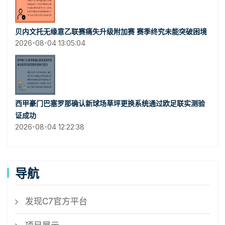
贝内文托无缘意乙联赛痛失升级附加赛 赛季终究未能突破困境
2026-08-04 13:05:04
西甲豪门巴塞罗那确认新球场草坪更换系统通过欧足联实测验
证成功
2026-08-04 12:22:38
导航
发现C7官方平台