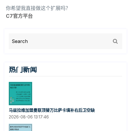
你希望我直接做这个扩展吗？
C7官方平台
热门新闻
马兹拉维加盟曼联顶替万比萨卡填补右后卫空缺
2026-08-06 13:17:46