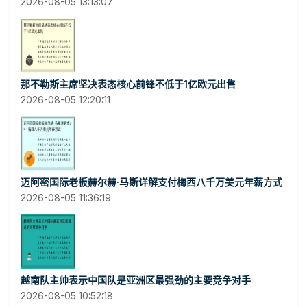
2026-08-05 13:13:07
那不勒斯主席坚决表态核心前锋不低于1亿欧元出售
2026-08-05 12:20:11
迈阿密国际老板赫尔赫·马斯详解支付梅西八千万美元年薪方式
2026-08-05 11:36:19
越南队主帅表示中国队是亚洲区最强劲的主要竞争对手
2026-08-05 10:52:18