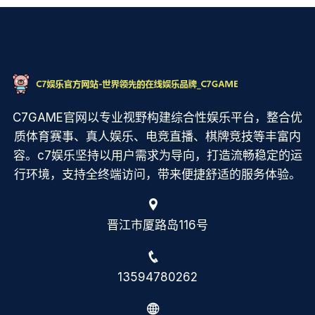
C7GAME官网以专业视野构建综合性娱乐平台，整合优
质体育赛事、真人娱乐、电竞直播、棋牌竞技等丰富内
容。c7娱乐坚持以用户需求为导向，打造流畅稳定的运
行环境，支持全终端访问，带来便捷舒适的服务体验。
晋江市厦路岛116号
13594780262