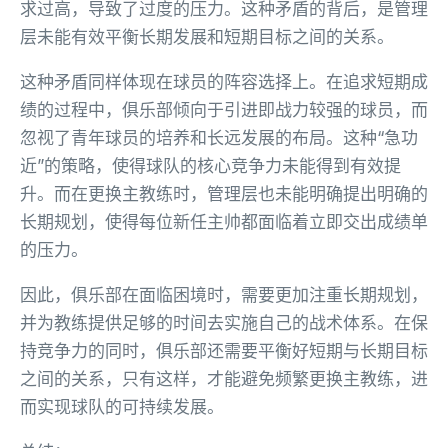
求过高，导致了过度的压力。这种矛盾的背后，是管理
层未能有效平衡长期发展和短期目标之间的关系。
这种矛盾同样体现在球员的阵容选择上。在追求短期成
绩的过程中，俱乐部倾向于引进即战力较强的球员，而
忽视了青年球员的培养和长远发展的布局。这种“急功
近”的策略，使得球队的核心竞争力未能得到有效提
升。而在更换主教练时，管理层也未能明确提出明确的
长期规划，使得每位新任主帅都面临着立即交出成绩单
的压力。
因此，俱乐部在面临困境时，需要更加注重长期规划，
并为教练提供足够的时间去实施自己的战术体系。在保
持竞争力的同时，俱乐部还需要平衡好短期与长期目标
之间的关系，只有这样，才能避免频繁更换主教练，进
而实现球队的可持续发展。