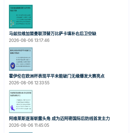
马兹拉维加盟曼联顶替万比萨卡填补右后卫空缺
2026-08-06 13:17:46
霍伊伦在欧洲杯表现平平未能破门无缘爆发大赛亮点
2026-08-06 12:33:55
阿维莱斯逐渐崭露头角 成为迈阿密国际后防线首发主力
2026-08-06 11:45:05