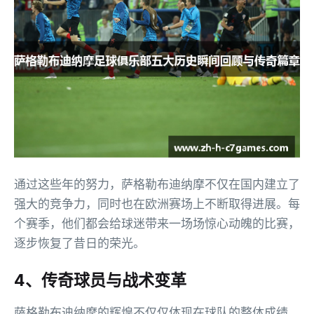
通过这些年的努力，萨格勒布迪纳摩不仅在国内建立了
强大的竞争力，同时也在欧洲赛场上不断取得进展。每
个赛季，他们都会给球迷带来一场场惊心动魄的比赛，
逐步恢复了昔日的荣光。
4、传奇球员与战术变革
萨格勒布迪纳摩的辉煌不仅仅体现在球队的整体成绩