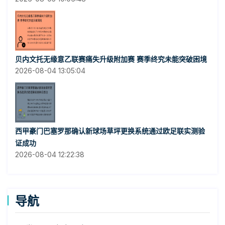
贝内文托无缘意乙联赛痛失升级附加赛 赛季终究未能突破困境
2026-08-04 13:05:04
西甲豪门巴塞罗那确认新球场草坪更换系统通过欧足联实测验
证成功
2026-08-04 12:22:38
导航