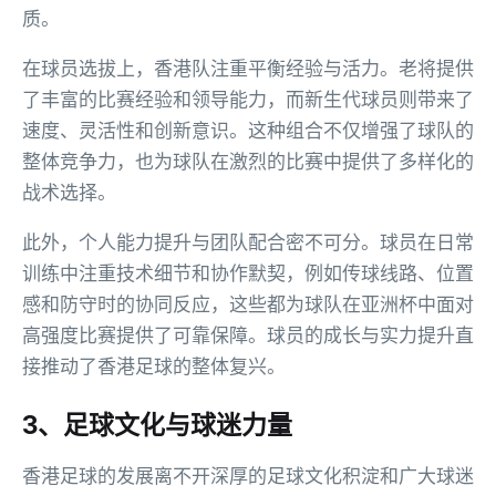
质。
在球员选拔上，香港队注重平衡经验与活力。老将提供
了丰富的比赛经验和领导能力，而新生代球员则带来了
速度、灵活性和创新意识。这种组合不仅增强了球队的
整体竞争力，也为球队在激烈的比赛中提供了多样化的
战术选择。
此外，个人能力提升与团队配合密不可分。球员在日常
训练中注重技术细节和协作默契，例如传球线路、位置
感和防守时的协同反应，这些都为球队在亚洲杯中面对
高强度比赛提供了可靠保障。球员的成长与实力提升直
接推动了香港足球的整体复兴。
3、足球文化与球迷力量
香港足球的发展离不开深厚的足球文化积淀和广大球迷