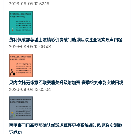
2026-08-05 10:52:18
费利佩成都蓉城上演精彩倒钩破门助球队取胜全场欢呼声四起
2026-08-05 10:06:48
贝内文托无缘意乙联赛痛失升级附加赛 赛季终究未能突破困境
2026-08-04 13:05:04
西甲豪门巴塞罗那确认新球场草坪更换系统通过欧足联实测验
证成功