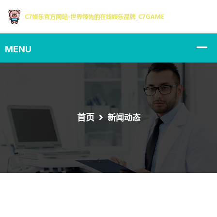
首页
新闻动态