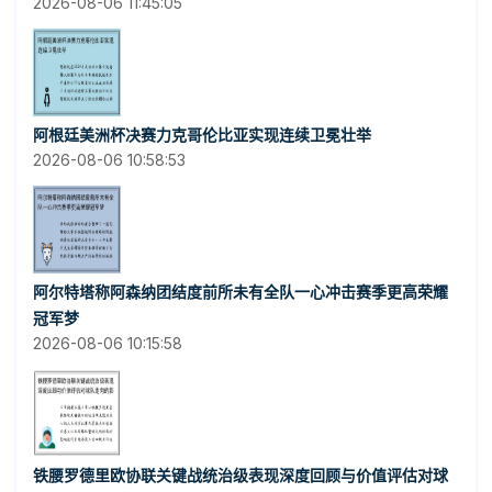
2026-08-06 11:45:05
阿根廷美洲杯决赛力克哥伦比亚实现连续卫冕壮举
2026-08-06 10:58:53
阿尔特塔称阿森纳团结度前所未有全队一心冲击赛季更高荣耀
冠军梦
2026-08-06 10:15:58
铁腰罗德里欧协联关键战统治级表现深度回顾与价值评估对球