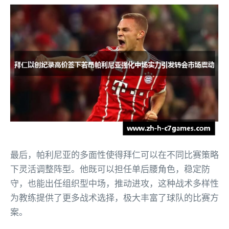
最后，帕利尼亚的多面性使得拜仁可以在不同比赛策略
下灵活调整阵型。他既可以担任单后腰角色，稳定防
守，也能出任组织型中场，推动进攻，这种战术多样性
为教练提供了更多战术选择，极大丰富了球队的比赛方
案。