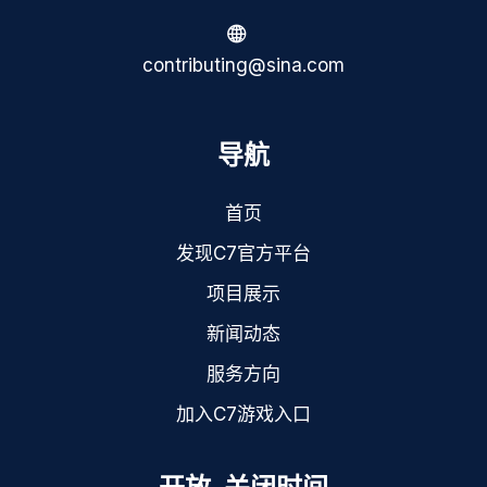
contributing@sina.com
导航
首页
发现C7官方平台
项目展示
新闻动态
服务方向
加入C7游戏入口