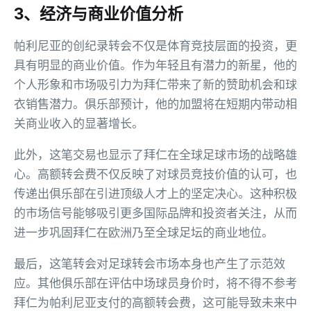
3、经济与商业价值分析
帕利尼亚的创纪录转会不仅是体育竞技层面的投资，更
具有明显的商业价值。作为年轻且有潜力的新星，他的
个人形象和市场吸引力为拜仁带来了新的赞助机会和球
衣销售潜力。俱乐部预计，他的加盟将在短期内带动相
关商业收入的显著增长。
此外，这笔交易也显示了拜仁在全球足球市场的战略雄
心。高额转会费不仅反映了对球员竞技价值的认可，也
传递出俱乐部在引进顶级人才上的坚定决心。这种积极
的市场信号能够吸引更多国际品牌和投资者关注，从而
进一步巩固拜仁在欧洲乃至全球足坛的商业地位。
最后，这笔转会对足球转会市场本身也产生了示范效
应。其他俱乐部在评估中场球员身价时，将不得不参考
拜仁为帕利尼亚支付的高额转会费，这可能导致未来中