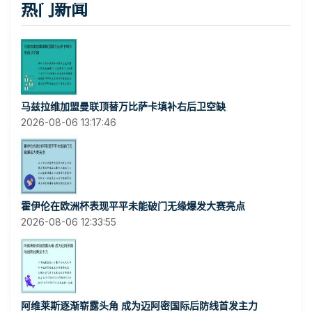
热门新闻
马兹拉维加盟曼联顶替万比萨卡填补右后卫空缺
2026-08-06 13:17:46
霍伊伦在欧洲杯表现平平未能破门无缘爆发大赛亮点
2026-08-06 12:33:55
阿维莱斯逐渐崭露头角 成为迈阿密国际后防线首发主力