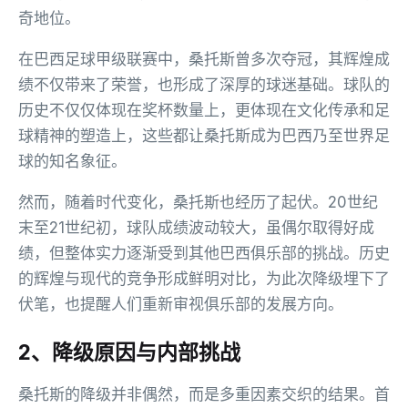
奇地位。
在巴西足球甲级联赛中，桑托斯曾多次夺冠，其辉煌成
绩不仅带来了荣誉，也形成了深厚的球迷基础。球队的
历史不仅仅体现在奖杯数量上，更体现在文化传承和足
球精神的塑造上，这些都让桑托斯成为巴西乃至世界足
球的知名象征。
然而，随着时代变化，桑托斯也经历了起伏。20世纪
末至21世纪初，球队成绩波动较大，虽偶尔取得好成
绩，但整体实力逐渐受到其他巴西俱乐部的挑战。历史
的辉煌与现代的竞争形成鲜明对比，为此次降级埋下了
伏笔，也提醒人们重新审视俱乐部的发展方向。
2、降级原因与内部挑战
桑托斯的降级并非偶然，而是多重因素交织的结果。首