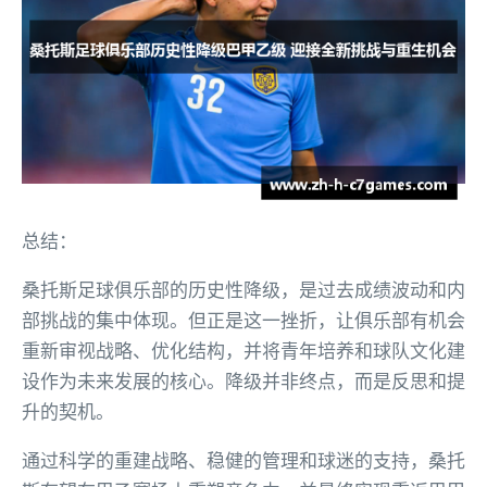
总结：
桑托斯足球俱乐部的历史性降级，是过去成绩波动和内
部挑战的集中体现。但正是这一挫折，让俱乐部有机会
重新审视战略、优化结构，并将青年培养和球队文化建
设作为未来发展的核心。降级并非终点，而是反思和提
升的契机。
通过科学的重建战略、稳健的管理和球迷的支持，桑托