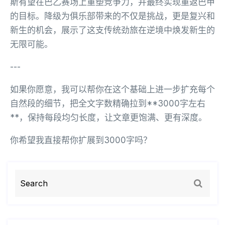
斯有望在巴乙赛场上重塑竞争力，并最终实现重返巴甲
的目标。降级为俱乐部带来的不仅是挑战，更是复兴和
新生的机会，展示了这支传统劲旅在逆境中焕发新生的
无限可能。
---
如果你愿意，我可以帮你在这个基础上进一步扩充每个
自然段的细节，把全文字数精确拉到**3000字左右
**，保持每段均匀长度，让文章更饱满、更有深度。
你希望我直接帮你扩展到3000字吗？