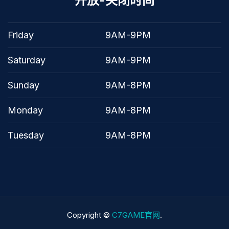
开放-关闭时间
Friday
9AM-9PM
Saturday
9AM-9PM
Sunday
9AM-8PM
Monday
9AM-8PM
Tuesday
9AM-8PM
Copyright ©
C7GAME官网
.