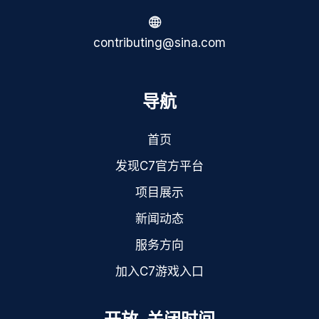
contributing@sina.com
导航
首页
发现C7官方平台
项目展示
新闻动态
服务方向
加入C7游戏入口