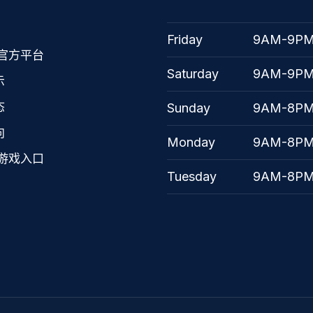
Friday
9AM-9P
7官方平台
Saturday
9AM-9P
示
态
Sunday
9AM-8P
向
Monday
9AM-8P
7游戏入口
Tuesday
9AM-8P