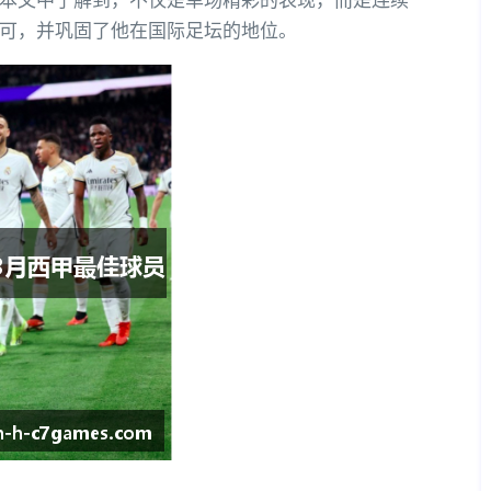
本文中了解到，不仅是单场精彩的表现，而是连续
可，并巩固了他在国际足坛的地位。