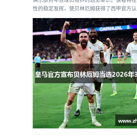
俱乐部对年轻球员培养的远见卓识。读者将在
性的稳定发挥，使贝林厄姆获得了西甲官方认