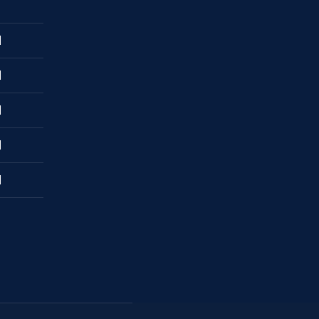
M
M
M
M
M