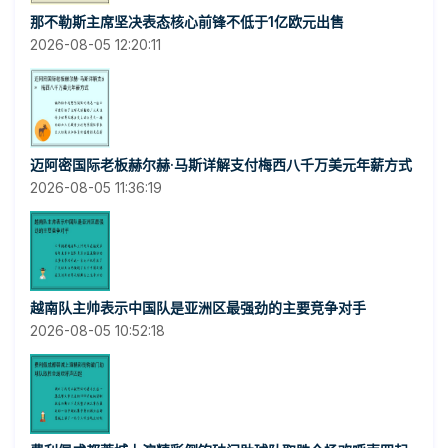
那不勒斯主席坚决表态核心前锋不低于1亿欧元出售
2026-08-05 12:20:11
迈阿密国际老板赫尔赫·马斯详解支付梅西八千万美元年薪方式
2026-08-05 11:36:19
越南队主帅表示中国队是亚洲区最强劲的主要竞争对手
2026-08-05 10:52:18