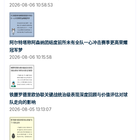
2026-08-06 10:58:53
阿尔特塔称阿森纳团结度前所未有全队一心冲击赛季更高荣耀
冠军梦
2026-08-06 10:15:58
铁腰罗德里欧协联关键战统治级表现深度回顾与价值评估对球
队走向的影响
2026-08-05 13:13:07