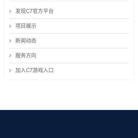
发现C7官方平台
项目展示
新闻动态
服务方向
加入C7游戏入口