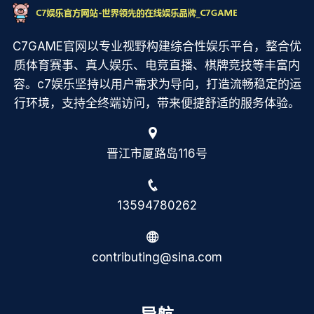
C7GAME官网以专业视野构建综合性娱乐平台，整合优
质体育赛事、真人娱乐、电竞直播、棋牌竞技等丰富内
容。c7娱乐坚持以用户需求为导向，打造流畅稳定的运
行环境，支持全终端访问，带来便捷舒适的服务体验。
晋江市厦路岛116号
13594780262
contributing@sina.com