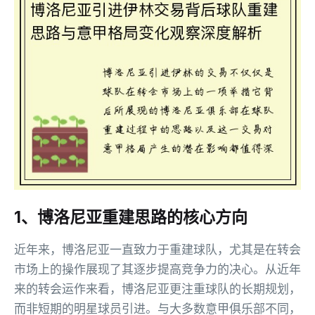
1、博洛尼亚重建思路的核心方向
近年来，博洛尼亚一直致力于重建球队，尤其是在转会
市场上的操作展现了其逐步提高竞争力的决心。从近年
来的转会运作来看，博洛尼亚更注重球队的长期规划，
而非短期的明星球员引进。与大多数意甲俱乐部不同，