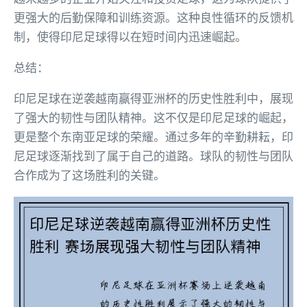
更强大的后勤保障和训练资源。这种良性循环的反馈机
制，使得印尼足球得以在短时间内迅速崛起。
总结：
印尼足球在逆袭越南赢得亚洲杯的历史性胜利中，展现
了强大的韧性与团队精神。这不仅是印尼足球的崛起，
更是整个东南亚足球的荣耀。通过多年的辛勤耕耘，印
尼足球逐渐找到了属于自己的道路。球队的韧性与团队
合作成为了这场胜利的关键。