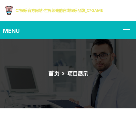
首页
项目展示