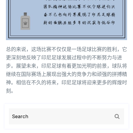
总的来说，这场比赛不仅仅是一场足球比赛的胜利，它
更深刻地反映了印尼足球发展过程中的不断努力与进
步。展望未来，印尼足球有着更加光明的前景，球队将
继续在国际赛场上展现出强大的竞争力和顽强的拼搏精
神。相信在不久的将来，印尼足球将迎来更多的辉煌时
刻。