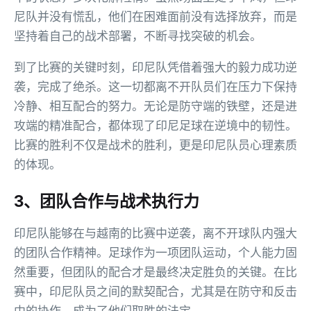
尼队并没有慌乱，他们在困难面前没有选择放弃，而是
坚持着自己的战术部署，不断寻找突破的机会。
到了比赛的关键时刻，印尼队凭借着强大的毅力成功逆
袭，完成了绝杀。这一切都离不开队员们在压力下保持
冷静、相互配合的努力。无论是防守端的铁壁，还是进
攻端的精准配合，都体现了印尼足球在逆境中的韧性。
比赛的胜利不仅是战术的胜利，更是印尼队员心理素质
的体现。
3、团队合作与战术执行力
印尼队能够在与越南的比赛中逆袭，离不开球队内强大
的团队合作精神。足球作为一项团队运动，个人能力固
然重要，但团队的配合才是最终决定胜负的关键。在比
赛中，印尼队员之间的默契配合，尤其是在防守和反击