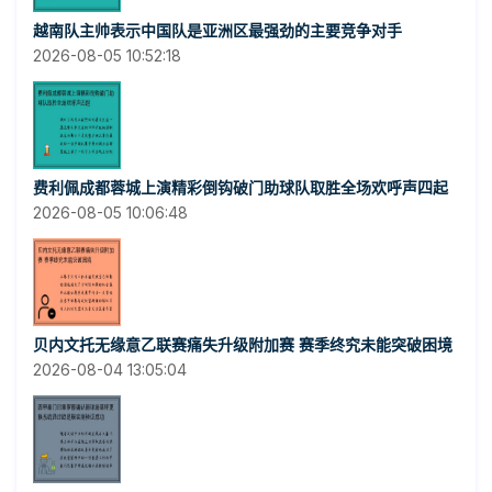
越南队主帅表示中国队是亚洲区最强劲的主要竞争对手
2026-08-05 10:52:18
费利佩成都蓉城上演精彩倒钩破门助球队取胜全场欢呼声四起
2026-08-05 10:06:48
贝内文托无缘意乙联赛痛失升级附加赛 赛季终究未能突破困境
2026-08-04 13:05:04