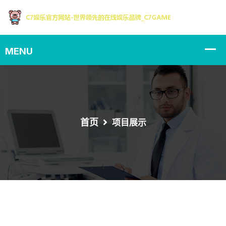
首页
项目展示