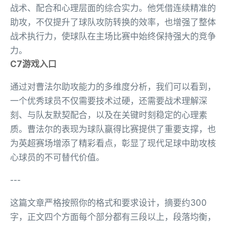
战术、配合和心理层面的综合实力。他凭借连续精准的
助攻，不仅提升了球队攻防转换的效率，也增强了整体
战术执行力，使球队在主场比赛中始终保持强大的竞争
力。
C7游戏入口
通过对曹法尔助攻能力的多维度分析，我们可以看到，
一个优秀球员不仅需要技术过硬，还需要战术理解深
刻、与队友默契配合，以及在关键时刻稳定的心理素
质。曹法尔的表现为球队赢得比赛提供了重要支撑，也
为英超赛场增添了精彩看点，彰显了现代足球中助攻核
心球员的不可替代价值。
---
这篇文章严格按照你的格式和要求设计，摘要约300
字，正文四个方面每个部分都有三段以上，段落均衡，