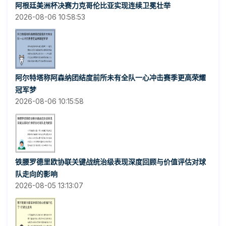
阿根廷美洲杯决赛力克哥伦比亚实现连续卫冕壮举
2026-08-06 10:58:53
阿尔特塔称阿森纳团结度前所未有全队一心冲击赛季更高荣耀
冠军梦
2026-08-06 10:15:58
铁腰罗德里欧协联关键战统治级表现深度回顾与价值评估对球
队走向的影响
2026-08-05 13:13:07