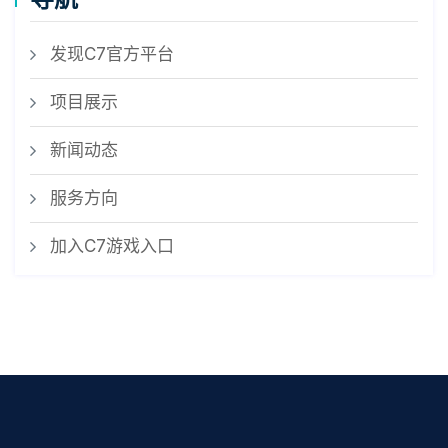
发现C7官方平台
项目展示
新闻动态
服务方向
加入C7游戏入口