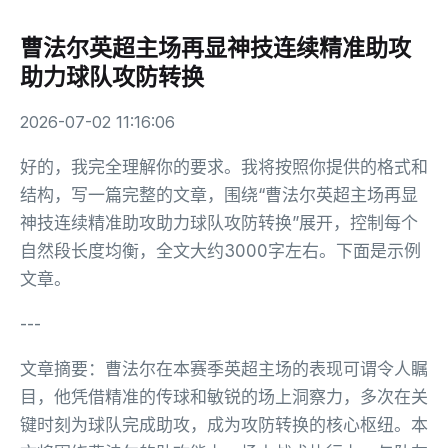
曹法尔英超主场再显神技连续精准助攻
助力球队攻防转换
2026-07-02 11:16:06
好的，我完全理解你的要求。我将按照你提供的格式和
结构，写一篇完整的文章，围绕“曹法尔英超主场再显
神技连续精准助攻助力球队攻防转换”展开，控制每个
自然段长度均衡，全文大约3000字左右。下面是示例
文章。
---
文章摘要：曹法尔在本赛季英超主场的表现可谓令人瞩
目，他凭借精准的传球和敏锐的场上洞察力，多次在关
键时刻为球队完成助攻，成为攻防转换的核心枢纽。本