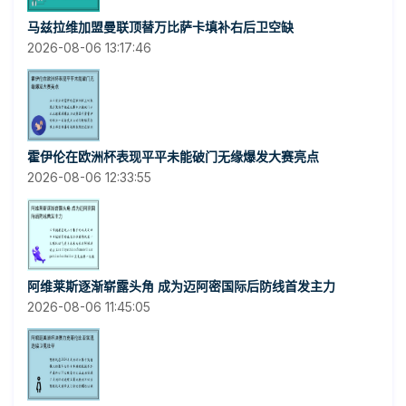
马兹拉维加盟曼联顶替万比萨卡填补右后卫空缺
2026-08-06 13:17:46
霍伊伦在欧洲杯表现平平未能破门无缘爆发大赛亮点
2026-08-06 12:33:55
阿维莱斯逐渐崭露头角 成为迈阿密国际后防线首发主力
2026-08-06 11:45:05