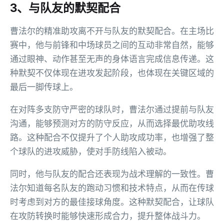
3、与队友的默契配合
曹法尔的精准助攻离不开与队友的默契配合。在主场比
赛中，他与前锋和中场球员之间的互动非常自然，能够
通过眼神、动作甚至无声的身体语言完成信息传递。这
种默契不仅体现在进攻发起阶段，也体现在关键区域的
最后一脚传球上。
在对阵多支防守严密的球队时，曹法尔通过提前与队友
沟通，能够预测对方的防守反应，从而选择最优助攻线
路。这种配合不仅提升了个人助攻成功率，也增强了整
个球队的进攻威胁，使对手防线陷入被动。
同时，他与队友的配合还表现为战术理解的一致性。曹
法尔知道每名队友的跑动习惯和技术特点，从而在传球
时考虑到对方的最佳接球角度。这种默契配合，让球队
在攻防转换时能够快速形成合力，提升整体战斗力。