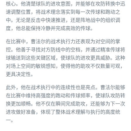
核心。他清楚球队的进攻意图，并能够在攻防转换中迅
速调整位置，将战术理念落实到每一次传球和跑动之
中。无论是反击中快速推进，还是阵地战中的组织调
度，他总能保持冷静并完成高效的传球。
在比赛中，曹法尔的战术执行力还表现为对空间的掌
控。他善于寻找对方防线中的空档，并通过精准传球将
球输送到这些关键区域，使球队的进攻更具威胁。这种
对场上空间的敏锐感知，使得他的助攻不仅数量可观，
更具决定性。
此外，他在战术执行中的连续性也是亮点。曹法尔能够
在比赛中维持高强度的跑动和传球频率，使球队攻防转
换更加顺畅。他不仅在瞬间完成助攻，还能够为下一次
进攻做好准备，体现了整体战术理解与执行的高度统
一。