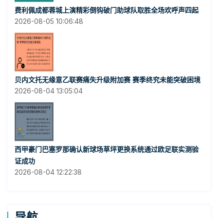
费利佩成都蓉城上演精彩倒钩破门助球队取胜全场欢呼声四起
2026-08-05 10:06:48
贝内文托无缘意乙联赛痛失升级附加赛 赛季终究未能突破困境
2026-08-04 13:05:04
西甲豪门巴塞罗那确认新球场草坪更换系统通过欧足联实测验
证成功
2026-08-04 12:22:38
导航