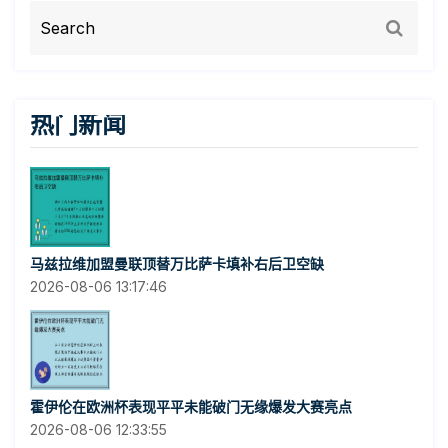
热门新闻
马兹拉维加盟曼联顶替万比萨卡填补右后卫空缺
2026-08-06 13:17:46
霍伊伦在欧洲杯表现平平未能破门无缘爆发大赛亮点
2026-08-06 12:33:55