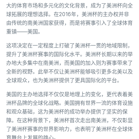
大的体育市场和多元化的文化背景，成为了美洲杯向全
球拓展的理想选择。在2016年，美洲杯的主办权并非
由传统的南美洲国家获得，而是将赛事引入了全球体育
重镇——美国。
这项决定在一定程度上打破了美洲杯一贯的地域限制，
提升了美洲杯赛事的国际化水平。美洲杯长期以来的举
办地大多集中在南美洲，而美国的加入则为赛事带来了
全新的视野。此举不仅让美洲杯能够吸引更多北美以及
全球观众，也为美洲杯提供了更具国际化的平台。
美国的主办地选择不仅仅是地理上的变化，更代表着美
洲杯品牌的全球化战略。美国拥有世界一流的体育设施
和观众基础，这为美洲杯的成功举办提供了坚实的保
障。在这种背景下，美洲杯首次走出南美洲，不仅彰显
了美洲杯赛事的世界影响力，也表明了美洲杯在全球体
育舞台上发展的雄心。