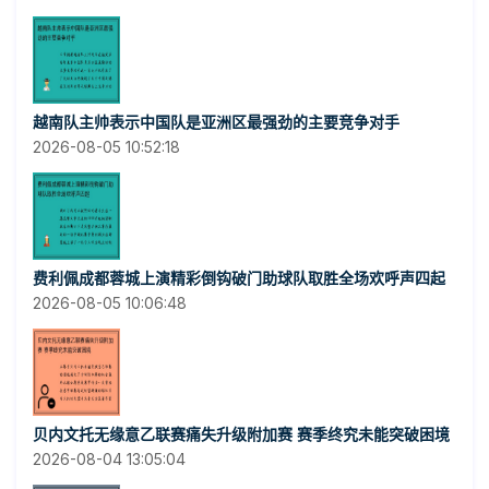
越南队主帅表示中国队是亚洲区最强劲的主要竞争对手
2026-08-05 10:52:18
费利佩成都蓉城上演精彩倒钩破门助球队取胜全场欢呼声四起
2026-08-05 10:06:48
贝内文托无缘意乙联赛痛失升级附加赛 赛季终究未能突破困境
2026-08-04 13:05:04