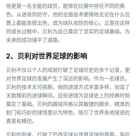
他更是一名全能的球员，能够在比赛中担任不同的角
色。从进攻到防守，他的全面技术使得他无论在什么位
置上都能发挥出色，成为球队攻防的核心。正是在这样
的成长过程中，贝利为自己奠定了坚实的足球基础，为
未来的成功铺平了道路。
2、贝利对世界足球的影响
贝利不仅以个人的成就打破了足球历史的多个记录，更
对世界足球的发展产生了深远的影响。作为一名球员，
贝利的技术无可挑剔，他的进球方式丰富多样，创造了
无数精彩的进球瞬间，这些进球为足球史上的经典时刻
奠定了基础。贝利的踢球风格以其敏捷的脚步、精准的
射门和巧妙的球场意识为特色，吸引了世界各地球迷的
喜爱和模仿。
贝利的到来，打破了巴西足球与世界足球的界限。早在