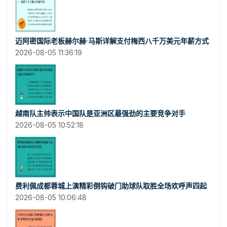
迈阿密国际老板赫尔赫·马斯详解支付梅西八千万美元年薪方式
2026-08-05 11:36:19
越南队主帅表示中国队是亚洲区最强劲的主要竞争对手
2026-08-05 10:52:18
费利佩成都蓉城上演精彩倒钩破门助球队取胜全场欢呼声四起
2026-08-05 10:06:48