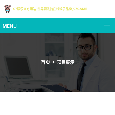
首页
项目展示