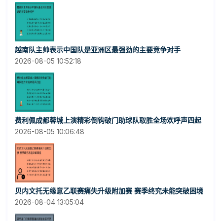
越南队主帅表示中国队是亚洲区最强劲的主要竞争对手
2026-08-05 10:52:18
费利佩成都蓉城上演精彩倒钩破门助球队取胜全场欢呼声四起
2026-08-05 10:06:48
贝内文托无缘意乙联赛痛失升级附加赛 赛季终究未能突破困境
2026-08-04 13:05:04