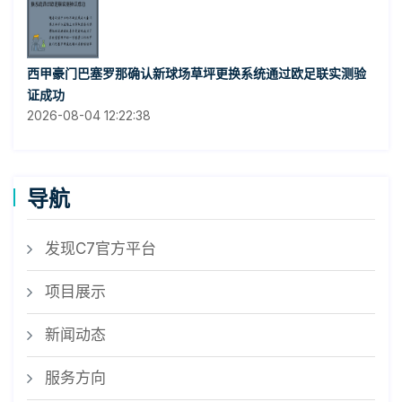
西甲豪门巴塞罗那确认新球场草坪更换系统通过欧足联实测验
证成功
2026-08-04 12:22:38
导航
发现C7官方平台
项目展示
新闻动态
服务方向