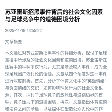
苏亚雷斯招黑事件背后的社会文化因素
与足球竞争中的道德困境分析
2025-11-19 13:55:22
文章摘要：
本文通过对苏亚雷斯招黑事件的详细分析，探讨了足球
竞技中所涉及的社会文化因素和道德困境。苏亚雷斯在
比赛中的种种争议行为，尤其是涉及咬人事件，成为全
球足球圈广泛讨论的话题。文章从四个角度对这一事件
进行深度剖析。首先，分析了体育文化中的“英雄情结”
与负面情绪的交织，如何影响球员行为的社会文化根
源；其次，探讨了足球竞争的激烈性与道德边界的模
糊，竞争压力下的道德困境；再次，文章指出体育道德
和法律之间的矛盾，以及媒体在塑造公众舆论中的作