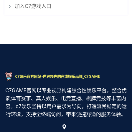
加入C7游戏入口
C7GAME官网以专业视野构建综合性娱乐平台，整合优
质体育赛事、真人娱乐、电竞直播、棋牌竞技等丰富内
容。c7娱乐坚持以用户需求为导向，打造流畅稳定的运
行环境，支持全终端访问，带来便捷舒适的服务体验。