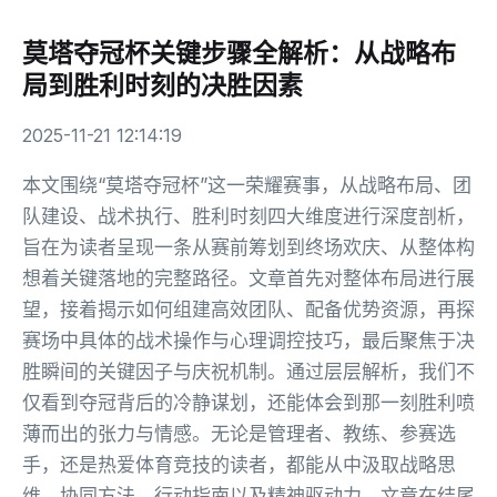
莫塔夺冠杯关键步骤全解析：从战略布
局到胜利时刻的决胜因素
2025-11-21 12:14:19
本文围绕“莫塔夺冠杯”这一荣耀赛事，从战略布局、团
队建设、战术执行、胜利时刻四大维度进行深度剖析，
旨在为读者呈现一条从赛前筹划到终场欢庆、从整体构
想着关键落地的完整路径。文章首先对整体布局进行展
望，接着揭示如何组建高效团队、配备优势资源，再探
赛场中具体的战术操作与心理调控技巧，最后聚焦于决
胜瞬间的关键因子与庆祝机制。通过层层解析，我们不
仅看到夺冠背后的冷静谋划，还能体会到那一刻胜利喷
薄而出的张力与情感。无论是管理者、教练、参赛选
手，还是热爱体育竞技的读者，都能从中汲取战略思
维、协同方法、行动指南以及精神驱动力。文章在结尾