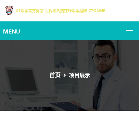
首页
项目展示