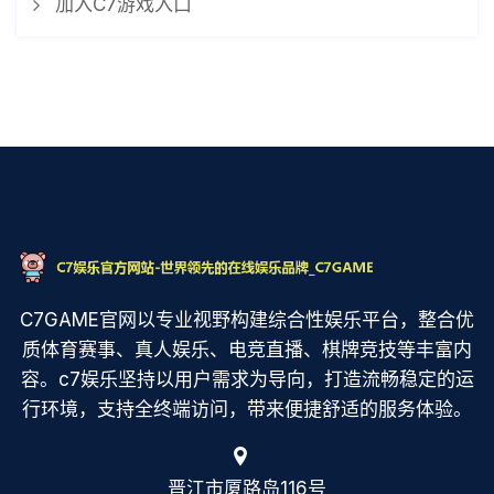
加入C7游戏入口
C7GAME官网以专业视野构建综合性娱乐平台，整合优
质体育赛事、真人娱乐、电竞直播、棋牌竞技等丰富内
容。c7娱乐坚持以用户需求为导向，打造流畅稳定的运
行环境，支持全终端访问，带来便捷舒适的服务体验。
晋江市厦路岛116号