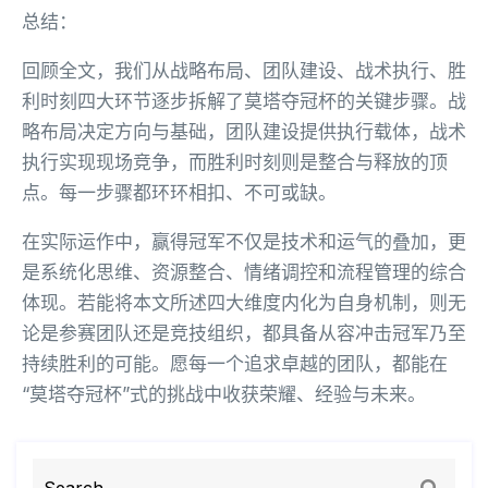
总结：
回顾全文，我们从战略布局、团队建设、战术执行、胜
利时刻四大环节逐步拆解了莫塔夺冠杯的关键步骤。战
略布局决定方向与基础，团队建设提供执行载体，战术
执行实现现场竞争，而胜利时刻则是整合与释放的顶
点。每一步骤都环环相扣、不可或缺。
在实际运作中，赢得冠军不仅是技术和运气的叠加，更
是系统化思维、资源整合、情绪调控和流程管理的综合
体现。若能将本文所述四大维度内化为自身机制，则无
论是参赛团队还是竞技组织，都具备从容冲击冠军乃至
持续胜利的可能。愿每一个追求卓越的团队，都能在
“莫塔夺冠杯”式的挑战中收获荣耀、经验与未来。