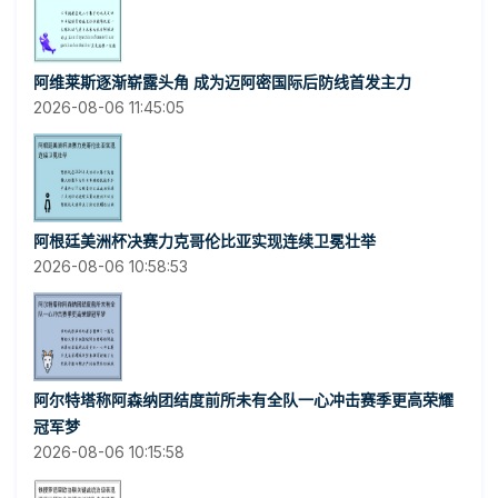
阿维莱斯逐渐崭露头角 成为迈阿密国际后防线首发主力
2026-08-06 11:45:05
阿根廷美洲杯决赛力克哥伦比亚实现连续卫冕壮举
2026-08-06 10:58:53
阿尔特塔称阿森纳团结度前所未有全队一心冲击赛季更高荣耀
冠军梦
2026-08-06 10:15:58