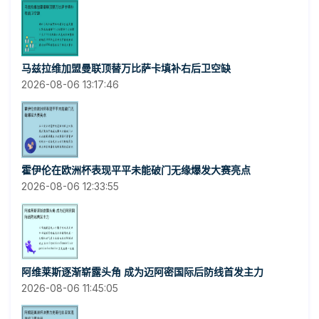
马兹拉维加盟曼联顶替万比萨卡填补右后卫空缺
2026-08-06 13:17:46
霍伊伦在欧洲杯表现平平未能破门无缘爆发大赛亮点
2026-08-06 12:33:55
阿维莱斯逐渐崭露头角 成为迈阿密国际后防线首发主力
2026-08-06 11:45:05