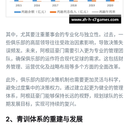
其中，尤其要注重董事会的专业化与独立性。过去，一
些俱乐部的高层领导往往受政治因素影响，导致决策失
误频发。未来，阿根廷豪门需要引入更为专业的管理团
队，确保俱乐部的运作符合现代足球的需求。这包括财
务管理、运营优化及战略布局等多个方面的全面改革。
此外，俱乐部内部的决策机制也需要更加灵活与科学，
避免过度集中的决策权力。通过建立起更为健全的管理
体系，阿根廷豪门能够保持长远的视野，规划球队的长
期发展目标，实现可持续的复兴。
2、青训体系的重建与发展