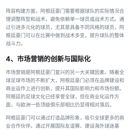
阵容构建方面，阿根廷豪门需要根据球队的实际情况合
理调整阵型和战术，避免依赖单一球员或战术方式。通
过引进多元化的球员，尤其是具备不同风格的球员，阿
根廷豪门可以在比赛中做到战术多变，提升球队的整体
战斗力。
4、市场营销的创新与国际化
市场营销是阿根廷豪门复兴的另一大关键因素。随着全
球足球市场的不断扩大，阿根廷豪门必须在品牌建设和
商业运作上进行创新，提升其国际影响力和市场份额。
阿根廷的足球文化已经享誉全球，但在商业化运作方
面，与欧洲一些顶级俱乐部相比仍显得相对落后。
阿根廷豪门可以通过打造品牌形象，吸引全球更多的商
业合作伙伴。通过开展国际友谊赛、建设海外球迷基