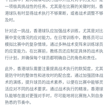
一项极具挑战性的任务。尤其是在比赛的关键时刻，香
港球队有时显得战术执行不够果断，或者战术调整不够
及时。
针对这一挑战，香港球队应加强战术训练，尤其是对比
赛中变化情况的应对能力。在日常训练中，教练员可以
模拟比赛中的复杂情境，通过多种战术变阵来训练球员
的应变能力。在比赛前，教练员还应制定具体的战术执
行计划，并确保每个球员都明确自己的角色和责任。
此外，香港球队需要注重提高战术执行的默契度，尤其
是防守时的整体性和进攻时的配合度。通过加强团体战
术的演练，提升球员的战术素养，以便在比赛中能够灵
活应对不同的战术要求。通过战术执行的精准，香港球
队能够在面对更强对手时，尽可能地将比赛拖入到自身
熟悉的节奏中。