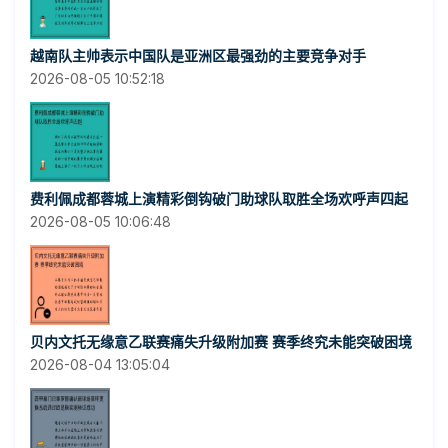
越南队主帅表示中国队是亚洲区最强劲的主要竞争对手
2026-08-05 10:52:18
费利佩成都蓉城上演精彩倒钩破门助球队取胜全场欢呼声四起
2026-08-05 10:06:48
贝内文托无缘意乙联赛痛失升级附加赛 赛季终究未能突破困境
2026-08-04 13:05:04