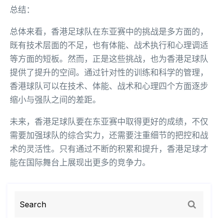
总结：
总体来看，香港足球队在东亚赛中的挑战是多方面的，
既有技术层面的不足，也有体能、战术执行和心理调适
等方面的短板。然而，正是这些挑战，也为香港足球队
提供了提升的空间。通过针对性的训练和科学的管理，
香港球队可以在技术、体能、战术和心理四个方面逐步
缩小与强队之间的差距。
未来，香港足球队要在东亚赛中取得更好的成绩，不仅
需要加强球队的综合实力，还需要注重细节的把控和战
术的灵活性。只有通过不断的积累和提升，香港足球才
能在国际舞台上展现出更多的竞争力。