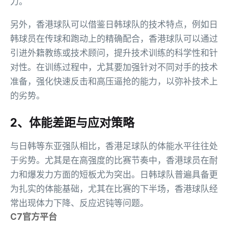
力。
另外，香港球队可以借鉴日韩球队的技术特点，例如日
韩球员在传球和跑动上的精确配合，香港球队可以通过
引进外籍教练或技术顾问，提升技术训练的科学性和针
对性。在训练过程中，尤其要加强针对不同对手的技术
准备，强化快速反击和高压逼抢的能力，以弥补技术上
的劣势。
2、体能差距与应对策略
与日韩等东亚强队相比，香港足球队的体能水平往往处
于劣势。尤其是在高强度的比赛节奏中，香港球员在耐
力和爆发力方面的短板尤为突出。日韩球队普遍具备更
为扎实的体能基础，尤其在比赛的下半场，香港球队经
常出现体力下降、反应迟钝等问题。
C7官方平台