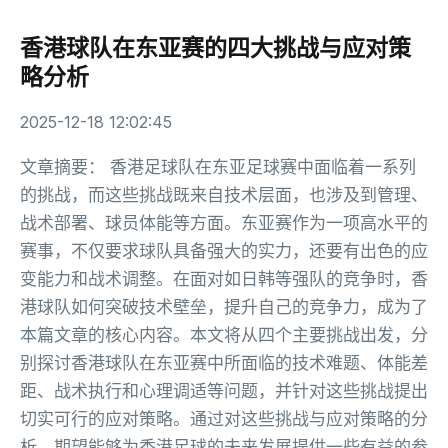
香港球队在东亚赛的四大挑战与应对策
略分析
2025-12-18 12:02:45
文章摘要： 香港足球队在东亚足球赛中面临着一系列
的挑战，而这些挑战既来自技术层面，也涉及到管理、
战术部署、球员体能等方面。东亚赛作为一项高水平的
赛事，不仅要求球队具备强大的实力，还要有出色的应
变能力和战术调整。在面对如日韩等强队的竞争时，香
港球队如何突破技术壁垒，提升自己的竞争力，成为了
本篇文章的核心内容。本文将从四个主要挑战出发，分
别探讨香港球队在东亚赛中所面临的技术难题、体能差
距、战术执行和心理调适等问题，并针对这些挑战提出
切实可行的应对策略。通过对这些挑战与应对策略的分
析，期望能够为香港足球的未来发展提供一些有益的参