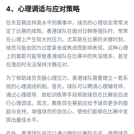
4、心理调适与应对策略
在东亚赛这样高水平的赛事中，球员的心理状态常常决
定了比赛的成败。香港球队在面对日韩等强队时，常常
在心理上产生较大的压力。尤其是在比赛的关键时刻，
球员可能会因为过度紧张或焦虑而影响表现。这种心理
上的差距可能导致香港球队在比赛中的失误增多，甚至
在落后时无法保持冷静应对。
为了帮助球员克服心理压力，香港球队需要建立一套系
统的心理调适机制。首先，球队可以聘请心理辅导师，
通过心理疏导、放松训练等手段帮助球员在比赛前后进
行心理调适。其次，教练员在赛前应给予球员更多的鼓
励与支持，增强球员的自信心，使他们能够在比赛中发
挥出最佳水平。
此外，香港球队还可以通过模拟比赛的方式，增强球员