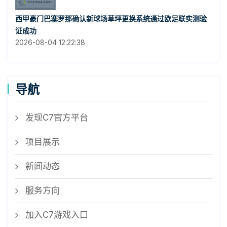
西甲豪门巴塞罗那确认新球场草坪更换系统通过欧足联实测验
证成功
2026-08-04 12:22:38
导航
发现C7官方平台
项目展示
新闻动态
服务方向
加入C7游戏入口