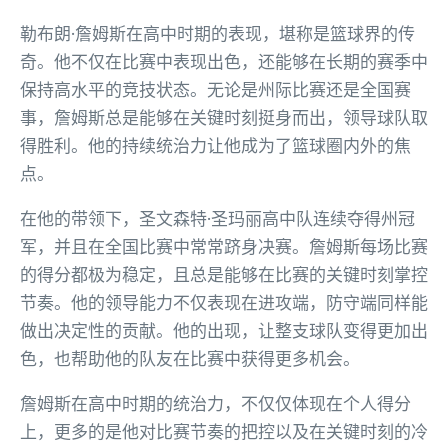
勒布朗·詹姆斯在高中时期的表现，堪称是篮球界的传
奇。他不仅在比赛中表现出色，还能够在长期的赛季中
保持高水平的竞技状态。无论是州际比赛还是全国赛
事，詹姆斯总是能够在关键时刻挺身而出，领导球队取
得胜利。他的持续统治力让他成为了篮球圈内外的焦
点。
在他的带领下，圣文森特·圣玛丽高中队连续夺得州冠
军，并且在全国比赛中常常跻身决赛。詹姆斯每场比赛
的得分都极为稳定，且总是能够在比赛的关键时刻掌控
节奏。他的领导能力不仅表现在进攻端，防守端同样能
做出决定性的贡献。他的出现，让整支球队变得更加出
色，也帮助他的队友在比赛中获得更多机会。
詹姆斯在高中时期的统治力，不仅仅体现在个人得分
上，更多的是他对比赛节奏的把控以及在关键时刻的冷