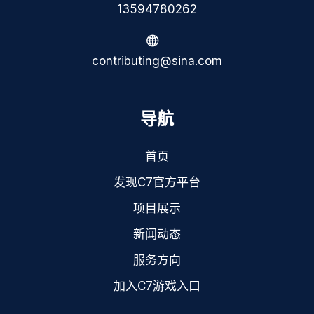
13594780262
contributing@sina.com
导航
首页
发现C7官方平台
项目展示
新闻动态
服务方向
加入C7游戏入口