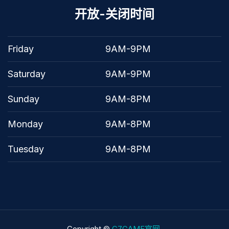
开放-关闭时间
Friday
9AM-9PM
Saturday
9AM-9PM
Sunday
9AM-8PM
Monday
9AM-8PM
Tuesday
9AM-8PM
Copyright ©
C7GAME官网
.