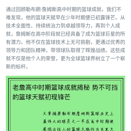
通过回顾勒布朗·詹姆斯高中时期的篮球成就，我们不
难发现，他的篮球天赋早在少年时期便已初露锋芒。从
技术全面性、持续统治力到卓越领导力，再到个人成
就，詹姆斯在高中阶段就已经具备了成为篮球巨星的所
有潜力。他不仅在篮球技术上无可挑剔，更通过优秀的
领导力和团队精神，带领球队取得了辉煌战绩。这些成
就不仅是他个人的荣誉，更为全球篮球界树立了一个崭
新的标杆。