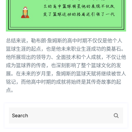
总结来说，勒布朗·詹姆斯的高中时期不仅仅是他个人
篮球生涯的起点，也是他未来职业生涯成功的奠基石。
他所展现出的领导力、全面技术和个人成就，不仅让他
成为篮球界的传奇，也深刻影响了整个篮球文化的发
展。在未来的岁月里，詹姆斯的篮球天赋将继续被世人
铭记，而他高中时期的成就将始终是其传奇故事的起
点。