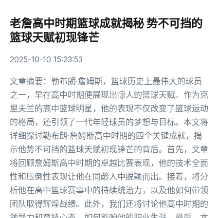
老詹高中时期篮球成就揭秘 势不可挡的
篮球天赋初现锋芒
2025-10-10 15:23:53
文章摘要：勒布朗·詹姆斯，篮球历史上最伟大的球员
之一，早在高中时期便展现出惊人的篮球天赋。作为克
里夫兰的高中篮球明星，他的表现不仅改变了篮球运动
的格局，还引领了一代年轻球员的梦想与目标。本文将
详细探讨勒布朗·詹姆斯高中时期的四个关键成就，揭
示他势不可挡的篮球天赋初现锋芒的背后。首先，文章
将回顾詹姆斯高中时期的卓越比赛表现，他的技术全面
性和压倒性表现让他在同龄人中脱颖而出。接着，将分
析他在高中篮球赛事中的持续统治力，以及他如何带领
团队取得辉煌战绩。此外，我们还将讨论他高中时期的
领导力和竞技心态，如何影响他的职业生涯。最后，本