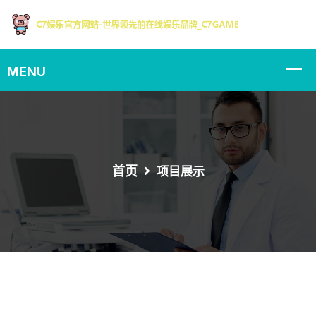
首页
项目展示