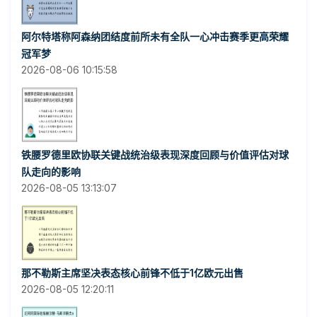
阿尔特塔称阿森纳团结度前所未有全队一心冲击赛季更高荣耀
冠军梦
2026-08-06 10:15:58
铁腰罗德里欧协联关键战统治级表现深度回顾与价值评估对球
队走向的影响
2026-08-05 13:13:07
那不勒斯主席坚决表态核心前锋不低于1亿欧元出售
2026-08-05 12:20:11