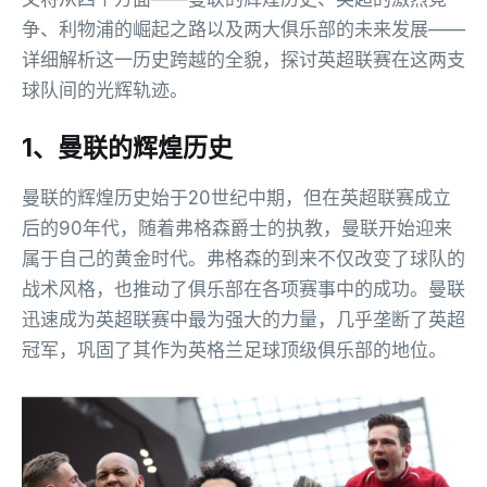
争、利物浦的崛起之路以及两大俱乐部的未来发展——
详细解析这一历史跨越的全貌，探讨英超联赛在这两支
球队间的光辉轨迹。
1、曼联的辉煌历史
曼联的辉煌历史始于20世纪中期，但在英超联赛成立
后的90年代，随着弗格森爵士的执教，曼联开始迎来
属于自己的黄金时代。弗格森的到来不仅改变了球队的
战术风格，也推动了俱乐部在各项赛事中的成功。曼联
迅速成为英超联赛中最为强大的力量，几乎垄断了英超
冠军，巩固了其作为英格兰足球顶级俱乐部的地位。