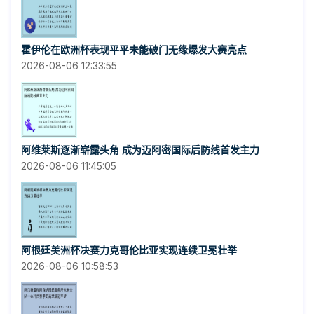
霍伊伦在欧洲杯表现平平未能破门无缘爆发大赛亮点
2026-08-06 12:33:55
阿维莱斯逐渐崭露头角 成为迈阿密国际后防线首发主力
2026-08-06 11:45:05
阿根廷美洲杯决赛力克哥伦比亚实现连续卫冕壮举
2026-08-06 10:58:53