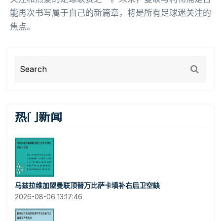
能再次书写属于自己的新篇章，将是所有足球迷关注的
焦点。
热门新闻
马兹拉维加盟曼联顶替万比萨卡填补右后卫空缺
2026-08-06 13:17:46