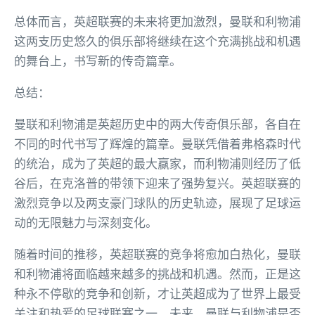
总体而言，英超联赛的未来将更加激烈，曼联和利物浦
这两支历史悠久的俱乐部将继续在这个充满挑战和机遇
的舞台上，书写新的传奇篇章。
总结：
曼联和利物浦是英超历史中的两大传奇俱乐部，各自在
不同的时代书写了辉煌的篇章。曼联凭借着弗格森时代
的统治，成为了英超的最大赢家，而利物浦则经历了低
谷后，在克洛普的带领下迎来了强势复兴。英超联赛的
激烈竞争以及两支豪门球队的历史轨迹，展现了足球运
动的无限魅力与深刻变化。
随着时间的推移，英超联赛的竞争将愈加白热化，曼联
和利物浦将面临越来越多的挑战和机遇。然而，正是这
种永不停歇的竞争和创新，才让英超成为了世界上最受
关注和热爱的足球联赛之一。未来，曼联与利物浦是否