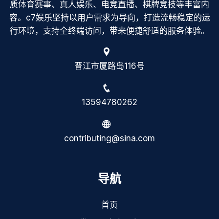
质体育赛事、真人娱乐、电竞直播、棋牌竞技等丰富内
容。c7娱乐坚持以用户需求为导向，打造流畅稳定的运
行环境，支持全终端访问，带来便捷舒适的服务体验。
晋江市厦路岛116号
13594780262
contributing@sina.com
导航
首页