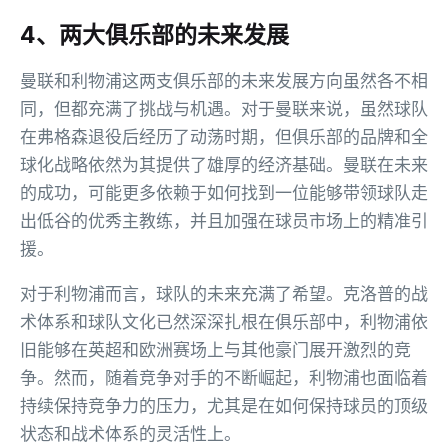
4、两大俱乐部的未来发展
曼联和利物浦这两支俱乐部的未来发展方向虽然各不相
同，但都充满了挑战与机遇。对于曼联来说，虽然球队
在弗格森退役后经历了动荡时期，但俱乐部的品牌和全
球化战略依然为其提供了雄厚的经济基础。曼联在未来
的成功，可能更多依赖于如何找到一位能够带领球队走
出低谷的优秀主教练，并且加强在球员市场上的精准引
援。
对于利物浦而言，球队的未来充满了希望。克洛普的战
术体系和球队文化已然深深扎根在俱乐部中，利物浦依
旧能够在英超和欧洲赛场上与其他豪门展开激烈的竞
争。然而，随着竞争对手的不断崛起，利物浦也面临着
持续保持竞争力的压力，尤其是在如何保持球员的顶级
状态和战术体系的灵活性上。