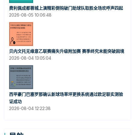
费利佩成都蓉城上演精彩倒钩破门助球队取胜全场欢呼声四起
2026-08-05 10:06:48
贝内文托无缘意乙联赛痛失升级附加赛 赛季终究未能突破困境
2026-08-04 13:05:04
西甲豪门巴塞罗那确认新球场草坪更换系统通过欧足联实测验
证成功
2026-08-04 12:22:38