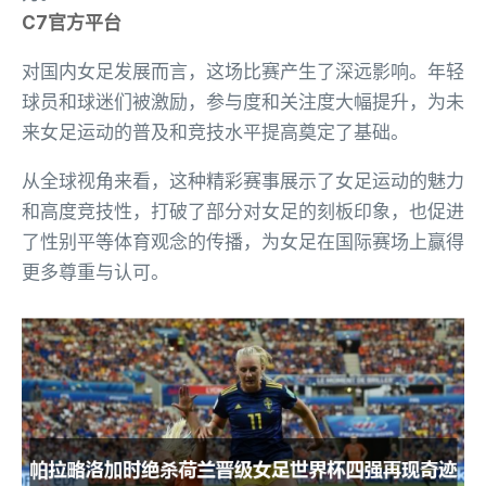
C7官方平台
对国内女足发展而言，这场比赛产生了深远影响。年轻
球员和球迷们被激励，参与度和关注度大幅提升，为未
来女足运动的普及和竞技水平提高奠定了基础。
从全球视角来看，这种精彩赛事展示了女足运动的魅力
和高度竞技性，打破了部分对女足的刻板印象，也促进
了性别平等体育观念的传播，为女足在国际赛场上赢得
更多尊重与认可。