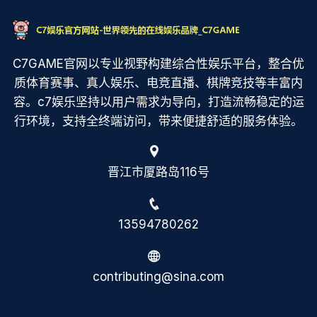
C7GAME官网以专业视野构建综合性娱乐平台，整合优
质体育赛事、真人娱乐、电竞直播、棋牌竞技等丰富内
容。c7娱乐坚持以用户需求为导向，打造流畅稳定的运
行环境，支持全终端访问，带来便捷舒适的服务体验。
晋江市厦路岛116号
13594780262
contributing@sina.com