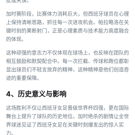
乱或失误。
加时赛阶段，比赛体力消耗巨大，但西班牙球员在心理
上保持清晰思路，抓住每一次进攻机会。帕拉略洛在关
键时刻的果断射门，正是心理素质与技术能力高度融合
的体现。
这种顽强的意志力不仅体现在球场上，也反映在团队的
相互鼓励和默契配合中。每一次拦截、传球和跑位都彰
显出球员们不轻言放弃的精神，这种精神是他们创造奇
迹的重要保障。
4、历史意义与影响
这场胜利不仅让西班牙女足晋级世界杯四强，更在国际
舞台上提升了球队的历史地位。加时绝杀的剧情让全世
界球迷见证了西班牙女足在关键时刻爆发出的惊人实
力。