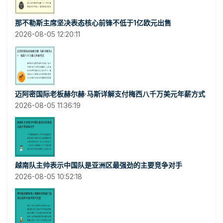
那不勒斯主席坚决表态核心前锋不低于1亿欧元出售
2026-08-05 12:20:11
迈阿密国际老板赫尔赫·马斯详解支付梅西八千万美元年薪方式
2026-08-05 11:36:19
越南队主帅表示中国队是亚洲区最强劲的主要竞争对手
2026-08-05 10:52:18