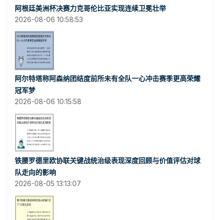
阿根廷美洲杯决赛力克哥伦比亚实现连续卫冕壮举
2026-08-06 10:58:53
阿尔特塔称阿森纳团结度前所未有全队一心冲击赛季更高荣耀
冠军梦
2026-08-06 10:15:58
铁腰罗德里欧协联关键战统治级表现深度回顾与价值评估对球
队走向的影响
2026-08-05 13:13:07