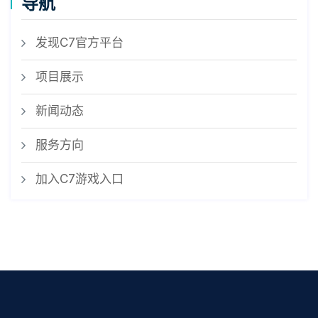
导航
发现C7官方平台
项目展示
新闻动态
服务方向
加入C7游戏入口