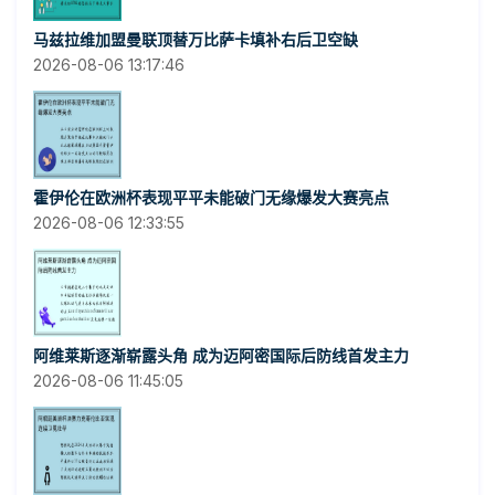
马兹拉维加盟曼联顶替万比萨卡填补右后卫空缺
2026-08-06 13:17:46
霍伊伦在欧洲杯表现平平未能破门无缘爆发大赛亮点
2026-08-06 12:33:55
阿维莱斯逐渐崭露头角 成为迈阿密国际后防线首发主力
2026-08-06 11:45:05