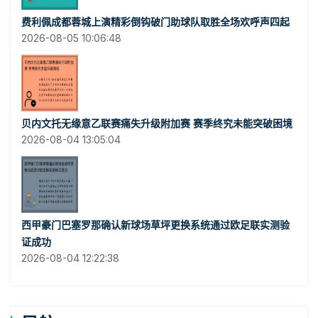
费利佩成都蓉城上演精彩倒钩破门助球队取胜全场欢呼声四起
2026-08-05 10:06:48
贝内文托无缘意乙联赛痛失升级附加赛 赛季终究未能突破困境
2026-08-04 13:05:04
西甲豪门巴塞罗那确认新球场草坪更换系统通过欧足联实测验
证成功
2026-08-04 12:22:38