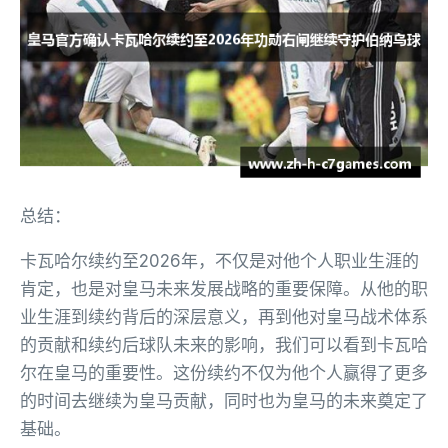
总结：
卡瓦哈尔续约至2026年，不仅是对他个人职业生涯的
肯定，也是对皇马未来发展战略的重要保障。从他的职
业生涯到续约背后的深层意义，再到他对皇马战术体系
的贡献和续约后球队未来的影响，我们可以看到卡瓦哈
尔在皇马的重要性。这份续约不仅为他个人赢得了更多
的时间去继续为皇马贡献，同时也为皇马的未来奠定了
基础。