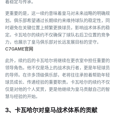
着稳定与传承。
更重要的是，这一续约意味着皇马对未来战略的明确规
划。俱乐部希望通过长期续约来维持球队的稳定性，同
时避免在关键位置上频繁更换球员，影响战术体系的稳
定。卡瓦哈尔的续约不仅确保了球队右后卫位置的竞争
力，也展示了皇马俱乐部对长远发展目标的坚守。
C7GAME官网
此外，续约后的卡瓦哈尔将继续在更衣室中担任重要的
领导角色。他不仅是场上的战术执行者，更是年轻球员
的导师。在许多顶级俱乐部，老将往往承担着帮助年轻
球员成长、传递经验的重要职责。卡瓦哈尔的续约不仅
仅是对他的个人奖赏，更是他继续为皇马贡献自己的智
慧与经验的开始。
3、卡瓦哈尔对皇马战术体系的贡献