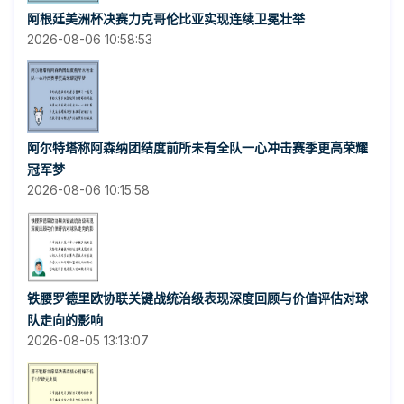
阿根廷美洲杯决赛力克哥伦比亚实现连续卫冕壮举
2026-08-06 10:58:53
阿尔特塔称阿森纳团结度前所未有全队一心冲击赛季更高荣耀
冠军梦
2026-08-06 10:15:58
铁腰罗德里欧协联关键战统治级表现深度回顾与价值评估对球
队走向的影响
2026-08-05 13:13:07