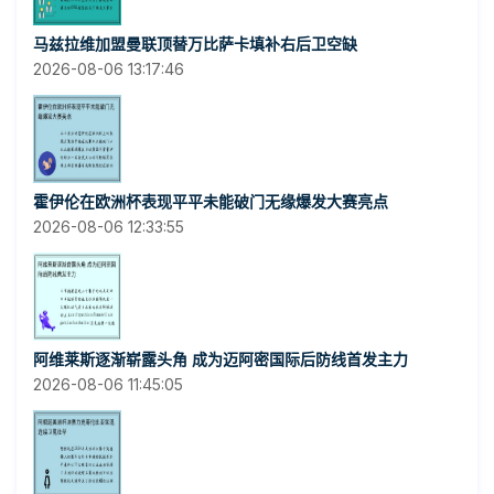
马兹拉维加盟曼联顶替万比萨卡填补右后卫空缺
2026-08-06 13:17:46
霍伊伦在欧洲杯表现平平未能破门无缘爆发大赛亮点
2026-08-06 12:33:55
阿维莱斯逐渐崭露头角 成为迈阿密国际后防线首发主力
2026-08-06 11:45:05