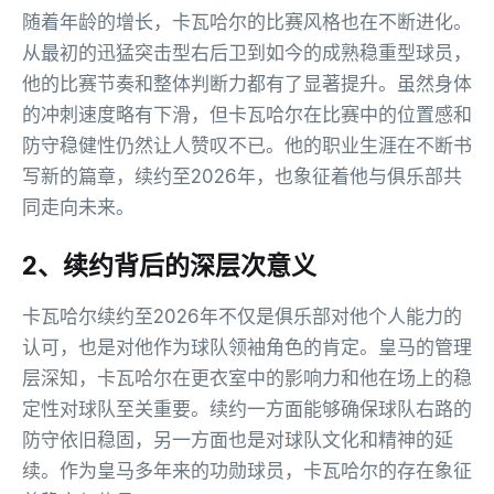
随着年龄的增长，卡瓦哈尔的比赛风格也在不断进化。
从最初的迅猛突击型右后卫到如今的成熟稳重型球员，
他的比赛节奏和整体判断力都有了显著提升。虽然身体
的冲刺速度略有下滑，但卡瓦哈尔在比赛中的位置感和
防守稳健性仍然让人赞叹不已。他的职业生涯在不断书
写新的篇章，续约至2026年，也象征着他与俱乐部共
同走向未来。
2、续约背后的深层次意义
卡瓦哈尔续约至2026年不仅是俱乐部对他个人能力的
认可，也是对他作为球队领袖角色的肯定。皇马的管理
层深知，卡瓦哈尔在更衣室中的影响力和他在场上的稳
定性对球队至关重要。续约一方面能够确保球队右路的
防守依旧稳固，另一方面也是对球队文化和精神的延
续。作为皇马多年来的功勋球员，卡瓦哈尔的存在象征