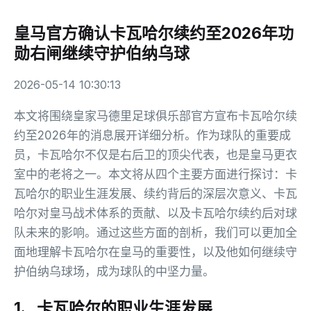
皇马官方确认卡瓦哈尔续约至2026年功
勋右闸继续守护伯纳乌球
2026-05-14 10:30:13
本文将围绕皇家马德里足球俱乐部官方宣布卡瓦哈尔续
约至2026年的消息展开详细分析。作为球队的重要成
员，卡瓦哈尔不仅是右后卫的顶尖代表，也是皇马更衣
室中的老将之一。本文将从四个主要方面进行探讨：卡
瓦哈尔的职业生涯发展、续约背后的深层次意义、卡瓦
哈尔对皇马战术体系的贡献、以及卡瓦哈尔续约后对球
队未来的影响。通过这些方面的剖析，我们可以更加全
面地理解卡瓦哈尔在皇马的重要性，以及他如何继续守
护伯纳乌球场，成为球队的中坚力量。
1、卡瓦哈尔的职业生涯发展