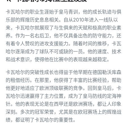
卡瓦哈尔的职业生涯始于皇马青训，他的成长轨迹与俱
乐部的辉煌历史息息相关。自从2010年进入一线队以
来，卡瓦哈尔就展现了与生俱来的天赋和极高的职业素
养。作为一名右后卫，他不仅具备出色的防守能力，还
有着令人赞叹的进攻支援能力。随着时间的推移，卡瓦
哈尔逐渐成为了球队不可或缺的一员。他的速度、技术
和战术意识，使得他在比赛中的表现越来越稳定。
卡瓦哈尔的突破性成长也得益于他早期在德国勒沃库森
的租借经历。在那里，他获得了丰富的比赛经验，帮助
他更好地适应了欧洲顶级联赛的竞争。回到皇马后，卡
瓦哈尔迅速赢得了主力位置，成为了皇马防线的定海神
针。他的表现无论是在西甲还是欧洲赛场，都让人印象
深刻。多次的冠军荣誉，尤其是在欧冠赛场上的辉煌战
绩，都证明了卡瓦哈尔的重要性。