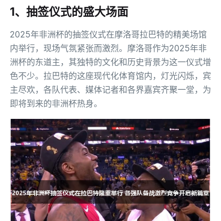
1、抽签仪式的盛大场面
2025年非洲杯的抽签仪式在摩洛哥拉巴特的精美场馆
内举行，现场气氛紧张而激烈。摩洛哥作为2025年非
洲杯的东道主，其独特的文化和历史背景为这一仪式增
色不少。拉巴特的这座现代化体育馆内，灯光闪烁，宾
主尽欢，各队代表、媒体记者和各界嘉宾齐聚一堂，为
即将到来的非洲杯热身。