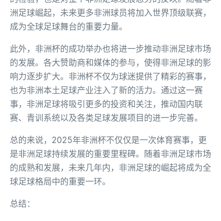
洲足球崛起，未来更多非洲球员将加入世界顶级联赛，
成为全球足球舞台的重要力量。
此外，非洲杯的成功举办也将进一步推动非洲足球市场
的发展。各大赞助商和媒体的参与，使得非洲足球的影
响力逐步扩大。非洲杯不仅为球迷提供了精彩的赛事，
也为非洲本土足球产业注入了新的活力。通过这一赛
事，非洲足球将吸引更多的投资和关注，推动国内联
赛、青训系统以及各类足球发展项目的进一步完善。
总的来说，2025年非洲杯不仅仅是一次体育赛事，更
是非洲足球持续发展的重要里程碑。随着非洲足球市场
的成熟和发展，未来几年内，非洲足球的崛起将成为全
球足球格局中的重要一环。
总结：