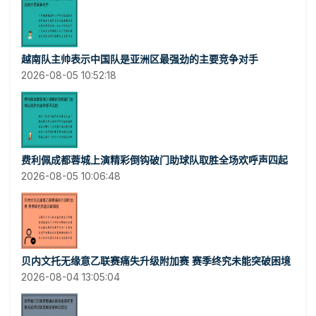
越南队主帅表示中国队是亚洲区最强劲的主要竞争对手
2026-08-05 10:52:18
费利佩成都蓉城上演精彩倒钩破门助球队取胜全场欢呼声四起
2026-08-05 10:06:48
贝内文托无缘意乙联赛痛失升级附加赛 赛季终究未能突破困境
2026-08-04 13:05:04