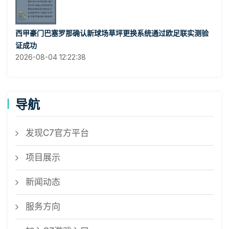
西甲豪门巴塞罗那确认新球场草坪更换系统通过欧足联实测验
证成功
2026-08-04 12:22:38
导航
发现C7官方平台
项目展示
新闻动态
服务方向