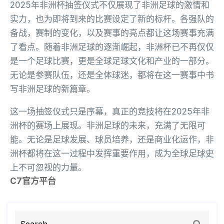
2025年非洲杯抽签仪式不仅展现了非洲足球的激情和
实力，也为即将到来的比赛设定了新的标杆。各强队的
备战，赛制的变化，以及赛事的亮点都让这场赛事充满
了看点。随着非洲足球的逐渐崛起，非洲杯已不再仅仅
是一个足球比赛，更是全球足球文化和产业的一部分。
无论是参赛队伍，还是全体球迷，都将在这一赛事中书
写非洲足球的新篇章。
这一场抽签仪式只是序幕，真正的竞技将在2025年非
洲杯的赛场上展现。非洲足球的未来，充满了无限可
能。无论是足球发展、球员培养，还是商业化运作，非
洲杯都将在这一过程中发挥重要作用，成为全球足球史
上不可忽视的力量。
C7官方平台