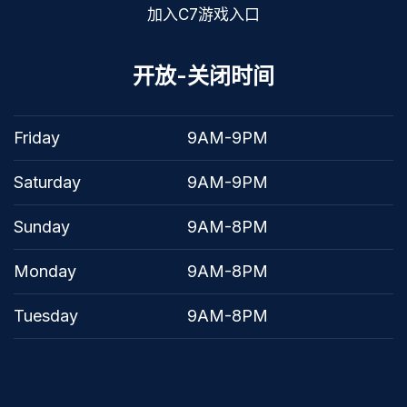
加入C7游戏入口
开放-关闭时间
Friday
9AM-9PM
Saturday
9AM-9PM
Sunday
9AM-8PM
Monday
9AM-8PM
Tuesday
9AM-8PM