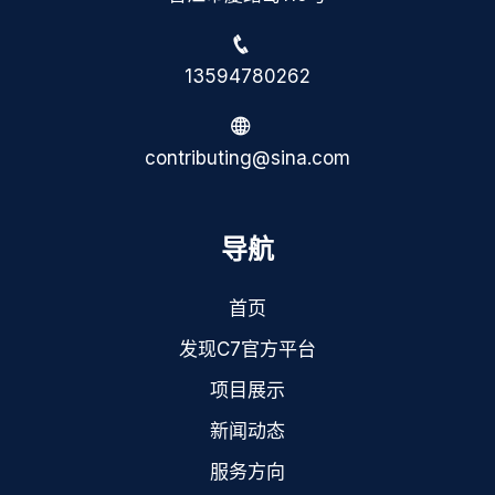
13594780262
contributing@sina.com
导航
首页
发现C7官方平台
项目展示
新闻动态
服务方向