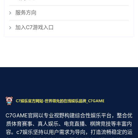
服务方向
加入C7游戏入口
C7GAME官网以专业视野构建综合性娱乐平台，整合优
质体育赛事、真人娱乐、电竞直播、棋牌竞技等丰富内
容。c7娱乐坚持以用户需求为导向，打造流畅稳定的运