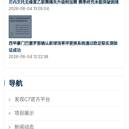
贝内文托无缘意乙联赛痛失升级附加赛 赛季终究未能突破困境
2026-08-04 13:05:04
西甲豪门巴塞罗那确认新球场草坪更换系统通过欧足联实测验
证成功
2026-08-04 12:22:38
导航
发现C7官方平台
项目展示
新闻动态