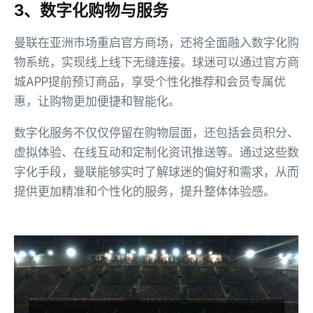
3、数字化购物与服务
曼联在亚洲市场重启官方商场，还将全面融入数字化购
物系统，实现线上线下无缝连接。球迷可以通过官方商
城APP提前预订商品，享受个性化推荐和会员专属优
惠，让购物更加便捷和智能化。
数字化服务不仅仅停留在购物层面，还包括会员积分、
虚拟体验、在线互动和定制化资讯推送等。通过这些数
字化手段，曼联能够实时了解球迷的偏好和需求，从而
提供更加精准和个性化的服务，提升整体体验感。