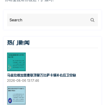
热门新闻
马兹拉维加盟曼联顶替万比萨卡填补右后卫空缺
2026-08-06 13:17:46