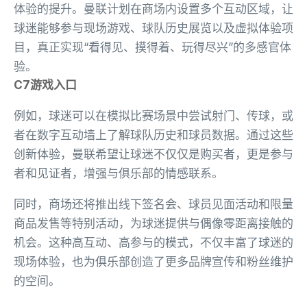
体验的提升。曼联计划在商场内设置多个互动区域，让
球迷能够参与现场游戏、球队历史展览以及虚拟体验项
目，真正实现“看得见、摸得着、玩得尽兴”的多感官体
验。
C7游戏入口
例如，球迷可以在模拟比赛场景中尝试射门、传球，或
者在数字互动墙上了解球队历史和球员数据。通过这些
创新体验，曼联希望让球迷不仅仅是购买者，更是参与
者和见证者，增强与俱乐部的情感联系。
同时，商场还将推出线下签名会、球员见面活动和限量
商品发售等特别活动，为球迷提供与偶像零距离接触的
机会。这种高互动、高参与的模式，不仅丰富了球迷的
现场体验，也为俱乐部创造了更多品牌宣传和粉丝维护
的空间。